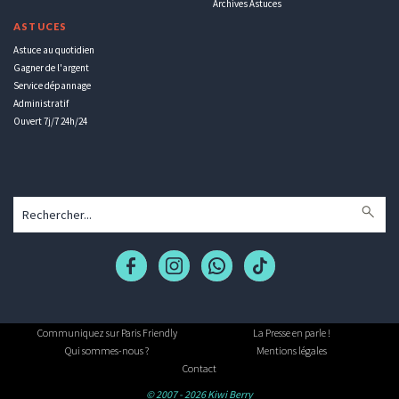
Archives Astuces
ASTUCES
Astuce au quotidien
Gagner de l'argent
Service dépannage
Administratif
Ouvert 7j/7 24h/24
Communiquez sur Paris Friendly
La Presse en parle !
Qui sommes-nous ?
Mentions légales
Contact
© 2007 - 2026 Kiwi Berry