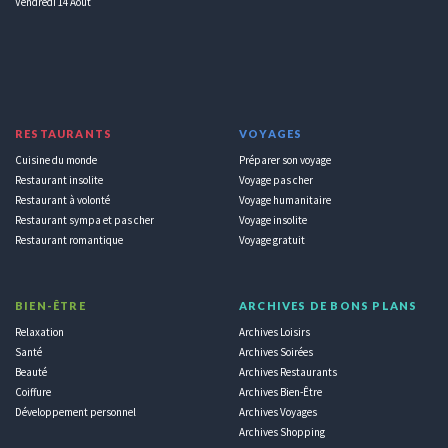
Vendredi 14 Aout
RESTAURANTS
VOYAGES
Cuisine du monde
Préparer son voyage
Restaurant insolite
Voyage pas cher
Restaurant à volonté
Voyage humanitaire
Restaurant sympa et pas cher
Voyage insolite
Restaurant romantique
Voyage gratuit
BIEN-ÊTRE
ARCHIVES DE BONS PLANS
Relaxation
Archives Loisirs
Santé
Archives Soirées
Beauté
Archives Restaurants
Coiffure
Archives Bien-Être
Développement personnel
Archives Voyages
Archives Shopping