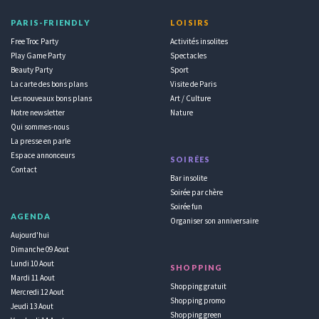
PARIS-FRIENDLY
LOISIRS
Free Troc Party
Activités insolites
Play Game Party
Spectacles
Beauty Party
Sport
La carte des bons plans
Visite de Paris
Les nouveaux bons plans
Art / Culture
Notre newsletter
Nature
Qui sommes-nous
La presse en parle
Espace annonceurs
SOIRÉES
Contact
Bar insolite
Soirée par chère
Soirée fun
AGENDA
Organiser son anniversaire
Aujourd'hui
Dimanche 09 Aout
Lundi 10 Aout
SHOPPING
Mardi 11 Aout
Shopping gratuit
Mercredi 12 Aout
Shopping promo
Jeudi 13 Aout
Shopping green