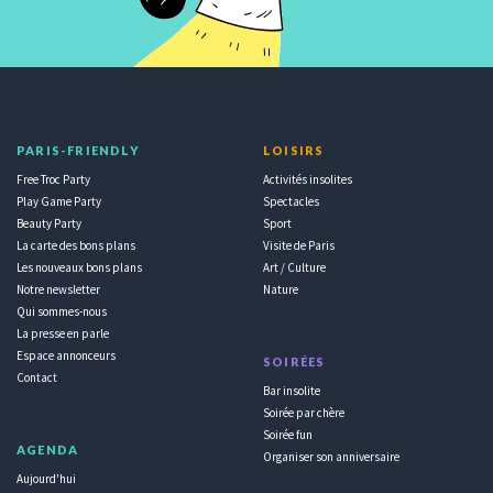
PARIS-FRIENDLY
LOISIRS
Free Troc Party
Activités insolites
Play Game Party
Spectacles
Beauty Party
Sport
La carte des bons plans
Visite de Paris
Les nouveaux bons plans
Art / Culture
Notre newsletter
Nature
Qui sommes-nous
La presse en parle
Espace annonceurs
SOIRÉES
Contact
Bar insolite
Soirée par chère
Soirée fun
AGENDA
Organiser son anniversaire
Aujourd'hui