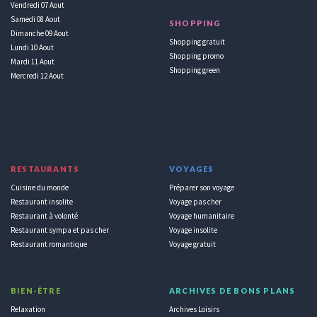
Vendredi 07 Aout
Samedi 08 Aout
SHOPPING
Dimanche 09 Aout
Shopping gratuit
Lundi 10 Aout
Shopping promo
Mardi 11 Aout
Shopping green
Mercredi 12 Aout
RESTAURANTS
VOYAGES
Cuisine du monde
Préparer son voyage
Restaurant insolite
Voyage pas cher
Restaurant à volonté
Voyage humanitaire
Restaurant sympa et pas cher
Voyage insolite
Restaurant romantique
Voyage gratuit
BIEN-ÊTRE
ARCHIVES DE BONS PLANS
Relaxation
Archives Loisirs