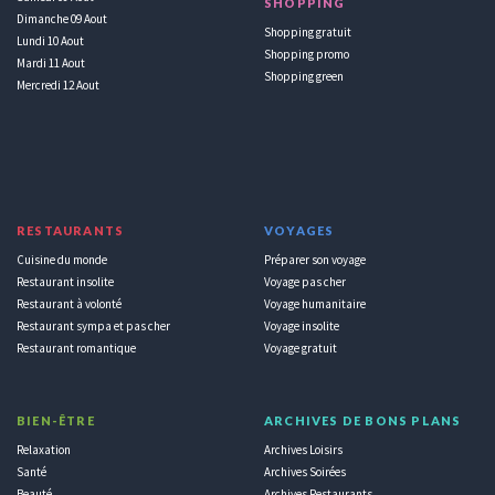
SHOPPING
Dimanche 09 Aout
Shopping gratuit
Lundi 10 Aout
Shopping promo
Mardi 11 Aout
Shopping green
Mercredi 12 Aout
RESTAURANTS
VOYAGES
Cuisine du monde
Préparer son voyage
Restaurant insolite
Voyage pas cher
Restaurant à volonté
Voyage humanitaire
Restaurant sympa et pas cher
Voyage insolite
Restaurant romantique
Voyage gratuit
BIEN-ÊTRE
ARCHIVES DE BONS PLANS
Relaxation
Archives Loisirs
Santé
Archives Soirées
Beauté
Archives Restaurants