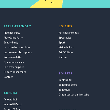
PARIS-FRIENDLY
LOISIRS
Free Troc Party
Activités insolites
Play Game Party
Spectacles
Beauty Party
Sport
La carte des bons plans
Visite de Paris
Les nouveaux bons plans
Art / Culture
Notre newsletter
Nature
Qui sommes-nous
La presse en parle
Espace annonceurs
SOIRÉES
Contact
Bar insolite
Soirée par chère
Soirée fun
AGENDA
Organiser son anniversaire
Aujourd'hui
Vendredi 07 Aout
Samedi 08 Aout