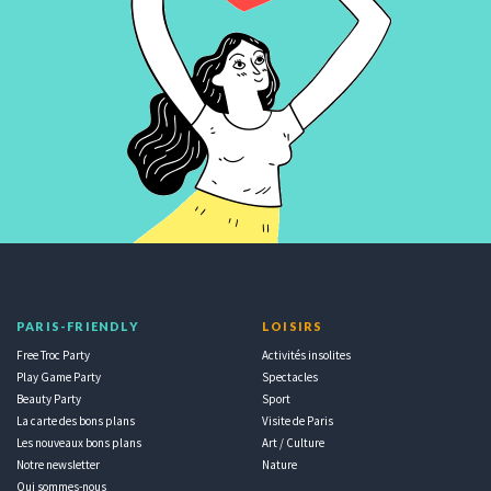
PARIS-FRIENDLY
LOISIRS
Free Troc Party
Activités insolites
Play Game Party
Spectacles
Beauty Party
Sport
La carte des bons plans
Visite de Paris
Les nouveaux bons plans
Art / Culture
Notre newsletter
Nature
Qui sommes-nous