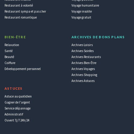
Restaurant à volonté
Voyage humanitaire
Restaurant sympa et pas cher
Voyage insolite
Restaurant romantique
Voyage gratuit
BIEN-ÊTRE
ARCHIVES DE BONS PLANS
Relaxation
Archives Loisirs
Santé
Archives Soirées
Beauté
Archives Restaurants
Coiffure
Archives Bien-Être
Développement personnel
Archives Voyages
Archives Shopping
Archives Astuces
ASTUCES
Astuce au quotidien
Gagner de l'argent
Service dépannage
Administratif
Ouvert 7j/7 24h/24