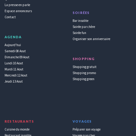
La presse en parle
Espace annonceurs
SOIRÉES
Contact
Bar insolite
Soirée par chère
Soirée fun
AGENDA
Organiser son anniversaire
Aujourd'hui
Samedi 08 Aout
Dimanche 09 Aout
SHOPPING
Lundi 10 Aout
Shopping gratuit
Mardi 11 Aout
Shopping promo
Mercredi 12 Aout
Shopping green
Jeudi 13 Aout
RESTAURANTS
VOYAGES
Cuisine du monde
Préparer son voyage
Restaurant insolite
Voyage pas cher