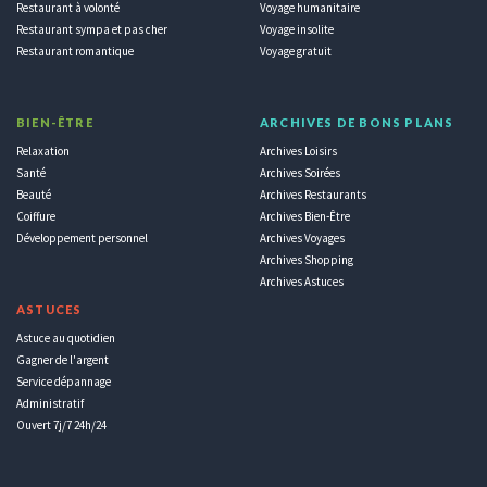
Restaurant à volonté
Voyage humanitaire
Restaurant sympa et pas cher
Voyage insolite
Restaurant romantique
Voyage gratuit
BIEN-ÊTRE
ARCHIVES DE BONS PLANS
Relaxation
Archives Loisirs
Santé
Archives Soirées
Beauté
Archives Restaurants
Coiffure
Archives Bien-Être
Développement personnel
Archives Voyages
Archives Shopping
Archives Astuces
ASTUCES
Astuce au quotidien
Gagner de l'argent
Service dépannage
Administratif
Ouvert 7j/7 24h/24