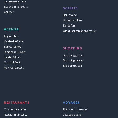
La presse en parle
Espace annonceurs
SOIRÉES
Contact
Bar insolite
Soirée par chère
Soirée fun
AGENDA
Organiser son anniversaire
Aujourd'hui
Vendredi 07 Aout
Samedi 08 Aout
SHOPPING
Dimanche 09 Aout
Shopping gratuit
Lundi 10 Aout
Shopping promo
Mardi 11 Aout
Shopping green
Mercredi 12 Aout
RESTAURANTS
VOYAGES
Cuisine du monde
Préparer son voyage
Restaurant insolite
Voyage pas cher