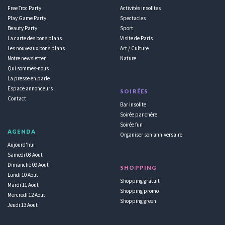
Free Troc Party
Activités insolites
Play Game Party
Spectacles
Beauty Party
Sport
La carte des bons plans
Visite de Paris
Les nouveaux bons plans
Art / Culture
Notre newsletter
Nature
Qui sommes-nous
La presse en parle
Espace annonceurs
SOIRÉES
Contact
Bar insolite
Soirée par chère
Soirée fun
AGENDA
Organiser son anniversaire
Aujourd'hui
Samedi 08 Aout
Dimanche 09 Aout
SHOPPING
Lundi 10 Aout
Shopping gratuit
Mardi 11 Aout
Shopping promo
Mercredi 12 Aout
Shopping green
Jeudi 13 Aout