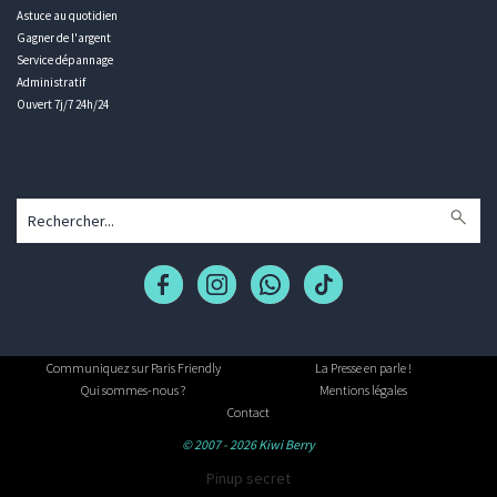
Astuce au quotidien
Gagner de l'argent
Service dépannage
Administratif
Ouvert 7j/7 24h/24
Communiquez sur Paris Friendly
La Presse en parle !
Qui sommes-nous ?
Mentions légales
Contact
© 2007 - 2026 Kiwi Berry
Pinup secret