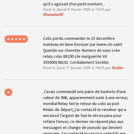
qu'il s agissait d'un petit montant...
Posté le Mardi 6 Février 2024 à 17h12 par
Chantalou38
Colis perdu commander le 23 decembre
manteau en laine Envoyer par leane.cln saint
Quentin sur charette. Numero de suivi cree
relais colis 88100 ste marguerite Vd
355000196101. Cordialement Seckler.
Posté le Jeudi 11 Janvier 2024 à 14h12 par
Seckler
J'avais commandé une paire de baskets d'une
valeur de 90€, apparemment suite à une erreur,
mondial Relay fait le retour du colis au poit
Relais de départ, j'ai contacté le vendeur qui a
encaissé l'argent de faie le nécessaire pour
refaire l'envoi, ce dernier ne répond plus aux
messages et change de pseudo qui devient
anonyme, j'ai contacté le service vinted ils me