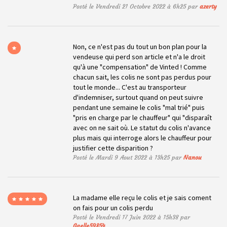
Posté le Vendredi 21 Octobre 2022 à 6h25 par
azerty
Non, ce n'est pas du tout un bon plan pour la
vendeuse qui perd son article et n'a le droit
qu'à une "compensation" de Vinted ! Comme
chacun sait, les colis ne sont pas perdus pour
tout le monde... C'est au transporteur
d'indemniser, surtout quand on peut suivre
pendant une semaine le colis "mal trié" puis
"pris en charge par le chauffeur" qui "disparaît
avec on ne sait où. Le statut du colis n'avance
plus mais qui interroge alors le chauffeur pour
justifier cette disparition ?
Posté le Mardi 9 Aout 2022 à 13h25 par
Nanou
La madame elle reçu le colis et je sais coment
on fais pour un colis perdu
Posté le Vendredi 17 Juin 2022 à 15h38 par
Gaelle59854