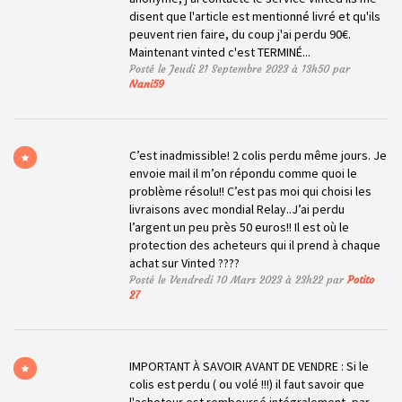
disent que l'article est mentionné livré et qu'ils
peuvent rien faire, du coup j'ai perdu 90€.
Maintenant vinted c'est TERMINÉ...
Posté le Jeudi 21 Septembre 2023 à 13h50 par
Nani59
C’est inadmissible! 2 colis perdu même jours. Je
envoie mail il m’on répondu comme quoi le
problème résolu!! C’est pas moi qui choisi les
livraisons avec mondial Relay..J’ai perdu
l’argent un peu près 50 euros!! Il est où le
protection des acheteurs qui il prend à chaque
achat sur Vinted ????
Posté le Vendredi 10 Mars 2023 à 23h22 par
Potito
27
IMPORTANT À SAVOIR AVANT DE VENDRE : Si le
colis est perdu ( ou volé !!!) il faut savoir que
l'acheteur est remboursé intégralement, par