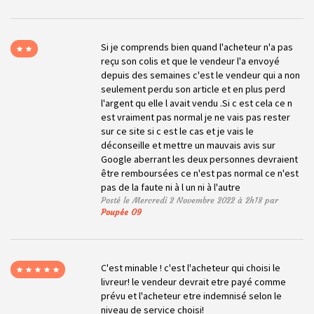
Si je comprends bien quand l'acheteur n'a pas
reçu son colis et que le vendeur l'a envoyé
depuis des semaines c'est le vendeur qui a non
seulement perdu son article et en plus perd
l'argent qu elle l avait vendu .Si c est cela ce n
est vraiment pas normal je ne vais pas rester
sur ce site si c est le cas et je vais le
déconseille et mettre un mauvais avis sur
Google aberrant les deux personnes devraient
être remboursées ce n'est pas normal ce n'est
pas de la faute ni à l un ni à l'autre
Posté le Mercredi 2 Novembre 2022 à 2h18 par
Poupée O9
C'est minable ! c'est l'acheteur qui choisi le
livreur! le vendeur devrait etre payé comme
prévu et l'acheteur etre indemnisé selon le
niveau de service choisi!