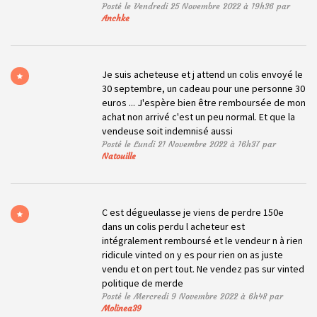
Posté le Vendredi 25 Novembre 2022 à 19h36 par
Anchke
Je suis acheteuse et j attend un colis envoyé le
30 septembre, un cadeau pour une personne 30
euros ... J'espère bien être remboursée de mon
achat non arrivé c'est un peu normal. Et que la
vendeuse soit indemnisé aussi
Posté le Lundi 21 Novembre 2022 à 16h37 par
Natouille
C est dégueulasse je viens de perdre 150e
dans un colis perdu l acheteur est
intégralement remboursé et le vendeur n à rien
ridicule vinted on y es pour rien on as juste
vendu et on pert tout. Ne vendez pas sur vinted
politique de merde
Posté le Mercredi 9 Novembre 2022 à 6h48 par
Molinea39