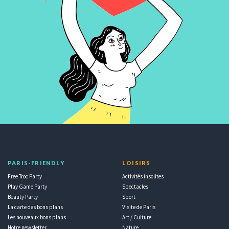
PARIS-FRIENDLY
LOISIRS
Free Troc Party
Activités insolites
Play Game Party
Spectacles
Beauty Party
Sport
La carte des bons plans
Visite de Paris
Les nouveaux bons plans
Art / Culture
Notre newsletter
Nature