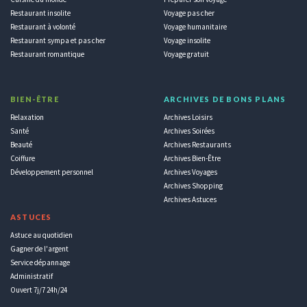
Restaurant insolite
Voyage pas cher
Restaurant à volonté
Voyage humanitaire
Restaurant sympa et pas cher
Voyage insolite
Restaurant romantique
Voyage gratuit
BIEN-ÊTRE
ARCHIVES DE BONS PLANS
Relaxation
Archives Loisirs
Santé
Archives Soirées
Beauté
Archives Restaurants
Coiffure
Archives Bien-Être
Développement personnel
Archives Voyages
Archives Shopping
Archives Astuces
ASTUCES
Astuce au quotidien
Gagner de l'argent
Service dépannage
Administratif
Ouvert 7j/7 24h/24