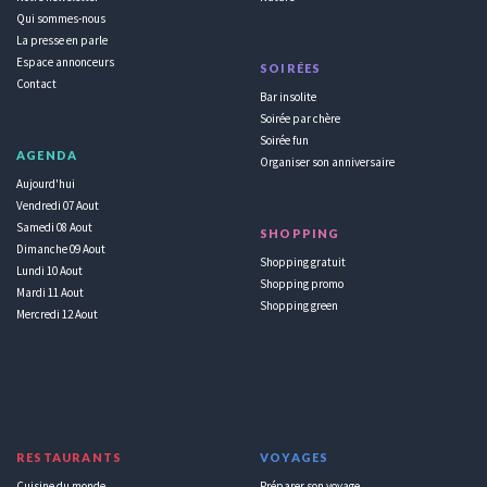
Qui sommes-nous
La presse en parle
Espace annonceurs
SOIRÉES
Contact
Bar insolite
Soirée par chère
Soirée fun
AGENDA
Organiser son anniversaire
Aujourd'hui
Vendredi 07 Aout
Samedi 08 Aout
SHOPPING
Dimanche 09 Aout
Shopping gratuit
Lundi 10 Aout
Shopping promo
Mardi 11 Aout
Shopping green
Mercredi 12 Aout
RESTAURANTS
VOYAGES
Cuisine du monde
Préparer son voyage