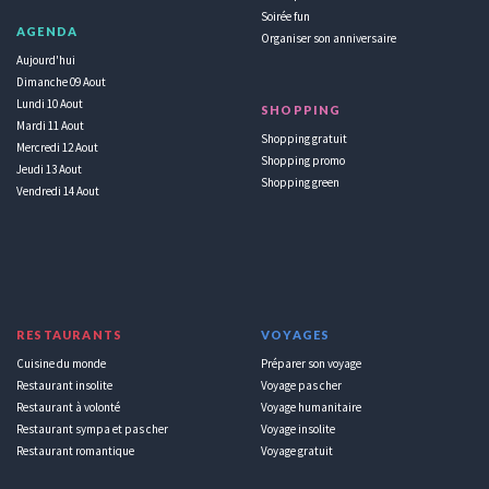
Soirée fun
AGENDA
Organiser son anniversaire
Aujourd'hui
Dimanche 09 Aout
Lundi 10 Aout
SHOPPING
Mardi 11 Aout
Shopping gratuit
Mercredi 12 Aout
Shopping promo
Jeudi 13 Aout
Shopping green
Vendredi 14 Aout
RESTAURANTS
VOYAGES
Cuisine du monde
Préparer son voyage
Restaurant insolite
Voyage pas cher
Restaurant à volonté
Voyage humanitaire
Restaurant sympa et pas cher
Voyage insolite
Restaurant romantique
Voyage gratuit