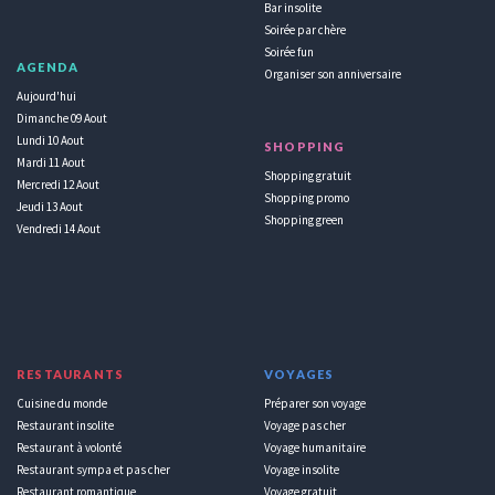
Bar insolite
Soirée par chère
Soirée fun
AGENDA
Organiser son anniversaire
Aujourd'hui
Dimanche 09 Aout
Lundi 10 Aout
SHOPPING
Mardi 11 Aout
Shopping gratuit
Mercredi 12 Aout
Shopping promo
Jeudi 13 Aout
Shopping green
Vendredi 14 Aout
RESTAURANTS
VOYAGES
Cuisine du monde
Préparer son voyage
Restaurant insolite
Voyage pas cher
Restaurant à volonté
Voyage humanitaire
Restaurant sympa et pas cher
Voyage insolite
Restaurant romantique
Voyage gratuit