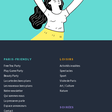
PARIS-FRIENDLY
LOISIRS
Free Troc Party
Activités insolites
Play Game Party
Spectacles
Beauty Party
Sport
La carte des bons plans
Visite de Paris
Les nouveaux bons plans
Art / Culture
Notre newsletter
Nature
Qui sommes-nous
La presse en parle
Espace annonceurs
SOIRÉES
Contact