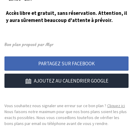
Accès libre et gratuit, sans réservation. Attention, il
y aura sûrement beaucoup d'attente à prévoir.
Bon plan proposé par Myr
PARTAGEZ SUR FACEBOOK
AJOUTEZ AU CALENDRIER GOOGLE
Vous souhaitez nous signaler une erreur sur ce bon plan ?
Cliquez ici
Nous faisons notre maximum pour que nos bons plans soient les plus
exacts possibles. Nous vous conseillons toutefois de vérifier les
bons plans par email ou téléphone avant de vous y rendre.