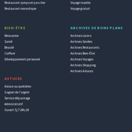
Restaurant sympa et pas cher
Voyage insolite
Restaurant romantique
Voyage gratuit
BIEN-ÊTRE
ARCHIVES DE BONS PLANS
Relaxation
Archives Loisirs
Santé
Archives Soirées
Beauté
Archives Restaurants
Coiffure
Archives Bien-Être
Développement personnel
Archives Voyages
Archives Shopping
Archives Astuces
ASTUCES
Astuce au quotidien
Gagner de l'argent
Service dépannage
Administratif
Ouvert 7j/7 24h/24