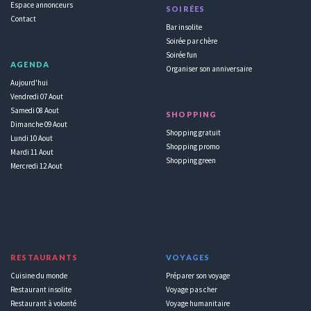
Espace annonceurs
SOIRÉES
Contact
Bar insolite
Soirée par chère
Soirée fun
AGENDA
Organiser son anniversaire
Aujourd'hui
Vendredi 07 Aout
Samedi 08 Aout
SHOPPING
Dimanche 09 Aout
Shopping gratuit
Lundi 10 Aout
Shopping promo
Mardi 11 Aout
Shopping green
Mercredi 12 Aout
RESTAURANTS
VOYAGES
Cuisine du monde
Préparer son voyage
Restaurant insolite
Voyage pas cher
Restaurant à volonté
Voyage humanitaire