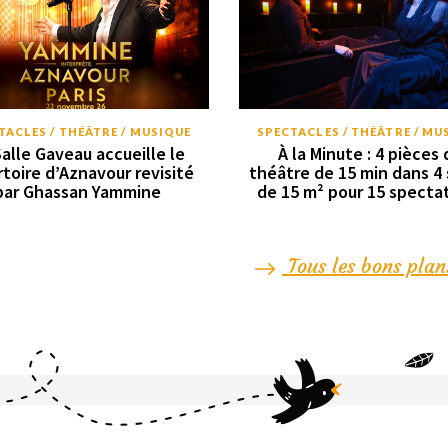
TACLES / THÉÂTRE / MUSIQUE
SPECTACLES / THÉÂTRE / MU
Salle Gaveau accueille le
À la Minute : 4 pièces 
rtoire d’Aznavour revisité
théâtre de 15 min dans 4 
par Ghassan Yammine
de 15 m² pour 15 specta
Tous les bons plan