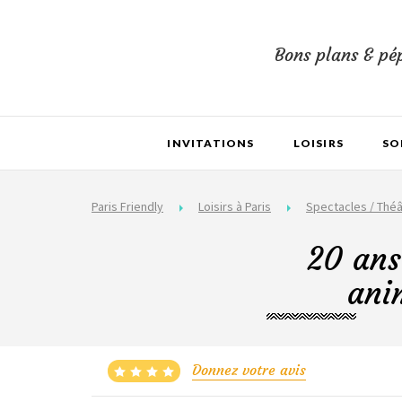
Bons plans & pép
INVITATIONS
LOISIRS
SO
Paris Friendly
Loisirs à Paris
Spectacles / Théâ
20 ans
ani
Donnez votre avis