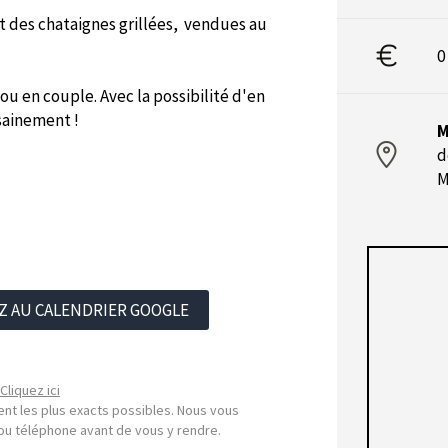
nt des chataignes grillées, vendues au
0
 ou en couple. Avec la possibilité d'en
sainement !
M
d
M
Z AU CALENDRIER GOOGLE
Cliquez ici
nt les plus exacts possibles. Nous vous
l ou téléphone avant de vous y rendre.