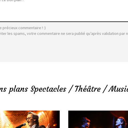
e précieux commentaire ! :)
viter les spams, votre commentaire ne sera publié qu’après validation par 
ns plans Spectacles / Théâtre / Musi