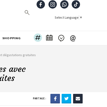
Select Language
▼
@
SHOPPING
et dégustations gratuites
es avec
ites
PARTAGE :