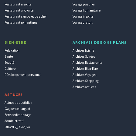
Restaurant insolite
Voyage pas cher
Restaurant à volonté
Voyage humanitaire
Restaurant sympa et pas cher
Voyage insolite
Restaurant romantique
Voyage gratuit
BIEN-ÊTRE
ARCHIVES DE BONS PLANS
Relaxation
Archives Loisirs
Santé
Archives Soirées
Beauté
Archives Restaurants
Coiffure
Archives Bien-Être
Développement personnel
Archives Voyages
Archives Shopping
Archives Astuces
ASTUCES
Astuce au quotidien
Gagner de l'argent
Service dépannage
Administratif
Ouvert 7j/7 24h/24