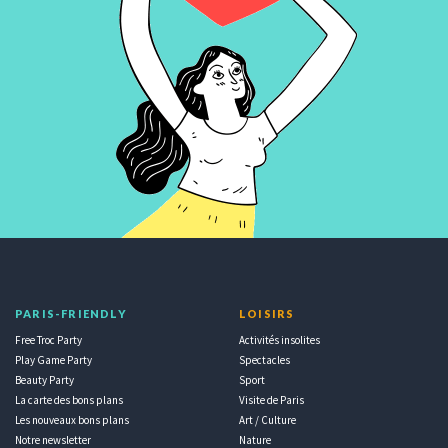
PARIS-FRIENDLY
LOISIRS
Free Troc Party
Activités insolites
Play Game Party
Spectacles
Beauty Party
Sport
La carte des bons plans
Visite de Paris
Les nouveaux bons plans
Art / Culture
Notre newsletter
Nature