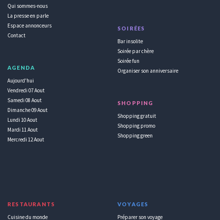
Qui sommes-nous
La presse en parle
Espace annonceurs
SOIRÉES
Contact
Bar insolite
Soirée par chère
Soirée fun
AGENDA
Organiser son anniversaire
Aujourd'hui
Vendredi 07 Aout
Samedi 08 Aout
SHOPPING
Dimanche 09 Aout
Shopping gratuit
Lundi 10 Aout
Shopping promo
Mardi 11 Aout
Shopping green
Mercredi 12 Aout
RESTAURANTS
VOYAGES
Cuisine du monde
Préparer son voyage