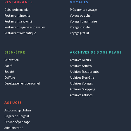
RESTAURANTS
VOYAGES
Cuisine du monde
Préparer son voyage
Restaurant insolite
Voyage pas cher
Restaurant à volonté
Voyage humanitaire
Restaurant sympa et pas cher
Voyage insolite
Restaurant romantique
Voyage gratuit
BIEN-ÊTRE
ARCHIVES DE BONS PLANS
Relaxation
Archives Loisirs
Santé
Archives Soirées
Beauté
Archives Restaurants
Coiffure
Archives Bien-Être
Développement personnel
Archives Voyages
Archives Shopping
Archives Astuces
ASTUCES
Astuce au quotidien
Gagner de l'argent
Service dépannage
Administratif