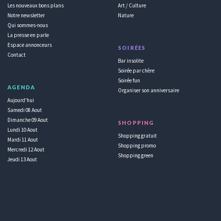
Les nouveaux bons plans
Art / Culture
Notre newsletter
Nature
Qui sommes-nous
La presse en parle
Espace annonceurs
SOIRÉES
Contact
Bar insolite
Soirée par chère
Soirée fun
AGENDA
Organiser son anniversaire
Aujourd'hui
Samedi 08 Aout
Dimanche 09 Aout
SHOPPING
Lundi 10 Aout
Shopping gratuit
Mardi 11 Aout
Shopping promo
Mercredi 12 Aout
Shopping green
Jeudi 13 Aout