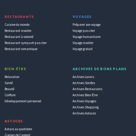
RESTAURANTS
VOYAGES
Cuisine du monde
Préparer son voyage
Restaurant insolite
Voyage pas cher
Restaurant à volonté
Voyage humanitaire
Restaurant sympa et pas cher
Voyage insolite
Restaurant romantique
Voyage gratuit
BIEN-ÊTRE
ARCHIVES DE BONS PLANS
Relaxation
Archives Loisirs
Santé
Archives Soirées
Beauté
Archives Restaurants
Coiffure
Archives Bien-Être
Développement personnel
Archives Voyages
Archives Shopping
Archives Astuces
ASTUCES
Astuce au quotidien
Gagner de l'argent