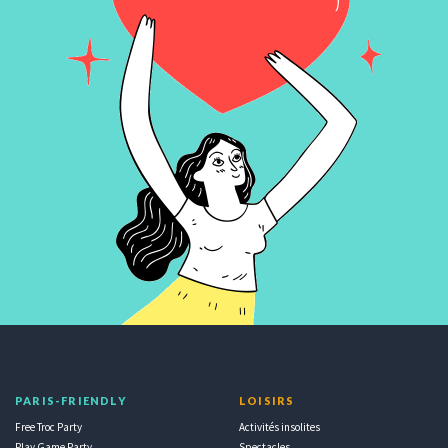
PARIS-FRIENDLY
LOISIRS
Free Troc Party
Activités insolites
Play Game Party
Spectacles