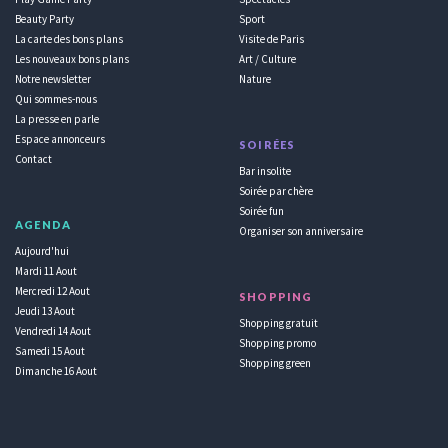
Beauty Party
Sport
La carte des bons plans
Visite de Paris
Les nouveaux bons plans
Art / Culture
Notre newsletter
Nature
Qui sommes-nous
La presse en parle
Espace annonceurs
SOIRÉES
Contact
Bar insolite
Soirée par chère
Soirée fun
AGENDA
Organiser son anniversaire
Aujourd'hui
Mardi 11 Aout
Mercredi 12 Aout
SHOPPING
Jeudi 13 Aout
Shopping gratuit
Vendredi 14 Aout
Shopping promo
Samedi 15 Aout
Shopping green
Dimanche 16 Aout