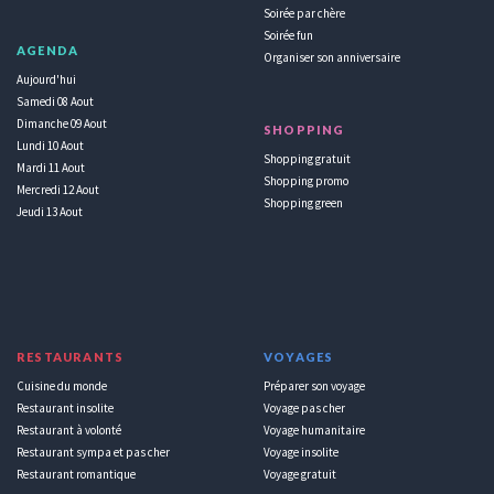
Soirée par chère
Soirée fun
AGENDA
Organiser son anniversaire
Aujourd'hui
Samedi 08 Aout
Dimanche 09 Aout
SHOPPING
Lundi 10 Aout
Shopping gratuit
Mardi 11 Aout
Shopping promo
Mercredi 12 Aout
Shopping green
Jeudi 13 Aout
RESTAURANTS
VOYAGES
Cuisine du monde
Préparer son voyage
Restaurant insolite
Voyage pas cher
Restaurant à volonté
Voyage humanitaire
Restaurant sympa et pas cher
Voyage insolite
Restaurant romantique
Voyage gratuit