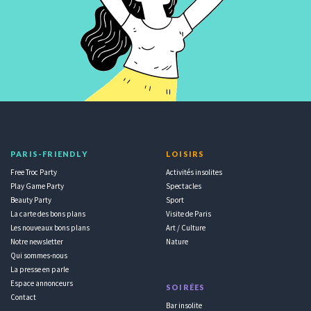
PARIS-FRIENDLY
LOISIRS
Free Troc Party
Activités insolites
Play Game Party
Spectacles
Beauty Party
Sport
La carte des bons plans
Visite de Paris
Les nouveaux bons plans
Art / Culture
Notre newsletter
Nature
Qui sommes-nous
La presse en parle
Espace annonceurs
SOIRÉES
Contact
Bar insolite