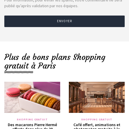
publié qu’après validation par nos équipes.
ENVOYER
Plus de bons plans Shopping
gratuit à Paris
SHOPPING GRATUIT
SHOPPING GRATUIT
Des macarons Pierre Hermé
Café offert, animations et
offerts dans plus de 20
photomaton gratuits à la