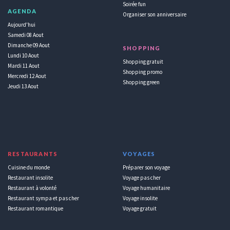
Soirée fun
AGENDA
Organiser son anniversaire
Aujourd'hui
Samedi 08 Aout
Dimanche 09 Aout
SHOPPING
Lundi 10 Aout
Shopping gratuit
Mardi 11 Aout
Shopping promo
Mercredi 12 Aout
Shopping green
Jeudi 13 Aout
RESTAURANTS
VOYAGES
Cuisine du monde
Préparer son voyage
Restaurant insolite
Voyage pas cher
Restaurant à volonté
Voyage humanitaire
Restaurant sympa et pas cher
Voyage insolite
Restaurant romantique
Voyage gratuit