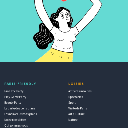
PARIS-FRIENDLY
LOISIRS
Free Troc Party
Activités insolites
Play Game Party
Spectacles
Beauty Party
Sport
La carte des bons plans
Visite de Paris
Les nouveaux bons plans
Art / Culture
Notre newsletter
Nature
Qui sommes-nous