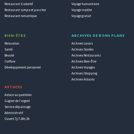
Restaurant à volonté
Voyage humanitaire
Restaurant sympa et pas cher
Voyage insolite
Restaurant romantique
Voyage gratuit
BIEN-ÊTRE
ARCHIVES DE BONS PLANS
Relaxation
Archives Loisirs
Santé
Archives Soirées
Beauté
Archives Restaurants
Coiffure
Archives Bien-Être
Développement personnel
Archives Voyages
Archives Shopping
Archives Astuces
ASTUCES
Astuce au quotidien
Gagner de l'argent
Service dépannage
Administratif
Ouvert 7j/7 24h/24