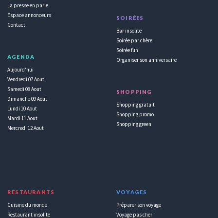
La presse en parle
Espace annonceurs
SOIRÉES
Contact
Bar insolite
Soirée par chère
Soirée fun
AGENDA
Organiser son anniversaire
Aujourd'hui
Vendredi 07 Aout
Samedi 08 Aout
SHOPPING
Dimanche 09 Aout
Shopping gratuit
Lundi 10 Aout
Shopping promo
Mardi 11 Aout
Shopping green
Mercredi 12 Aout
RESTAURANTS
VOYAGES
Cuisine du monde
Préparer son voyage
Restaurant insolite
Voyage pas cher