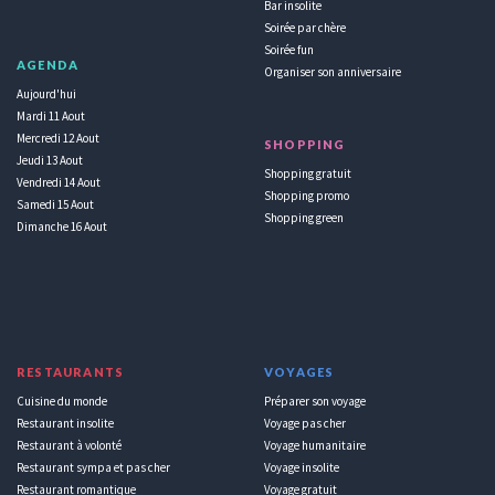
Bar insolite
Soirée par chère
Soirée fun
AGENDA
Organiser son anniversaire
Aujourd'hui
Mardi 11 Aout
Mercredi 12 Aout
SHOPPING
Jeudi 13 Aout
Shopping gratuit
Vendredi 14 Aout
Shopping promo
Samedi 15 Aout
Shopping green
Dimanche 16 Aout
RESTAURANTS
VOYAGES
Cuisine du monde
Préparer son voyage
Restaurant insolite
Voyage pas cher
Restaurant à volonté
Voyage humanitaire
Restaurant sympa et pas cher
Voyage insolite
Restaurant romantique
Voyage gratuit