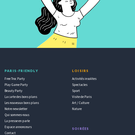
PARIS-FRIENDLY
LOISIRS
Free Troc Party
Activités insolites
Play Game Party
Spectacles
Beauty Party
Sport
La carte des bons plans
Visite de Paris
Les nouveaux bons plans
Art / Culture
Notre newsletter
Nature
Qui sommes-nous
La presse en parle
Espace annonceurs
SOIRÉES
Contact