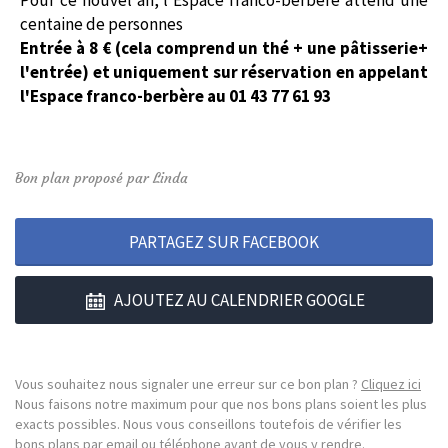
Pour ce nouvel an, l'Espace franco-berbère attend une
centaine de personnes
Entrée à 8 € (cela comprend un thé + une pâtisserie+
l'entrée) et uniquement sur réservation en appelant
l'Espace franco-berbère au 01 43 77 61 93
Bon plan proposé par Linda
PARTAGEZ SUR FACEBOOK
AJOUTEZ AU CALENDRIER GOOGLE
Vous souhaitez nous signaler une erreur sur ce bon plan ?
Cliquez ici
Nous faisons notre maximum pour que nos bons plans soient les plus
exacts possibles. Nous vous conseillons toutefois de vérifier les
bons plans par email ou téléphone avant de vous y rendre.