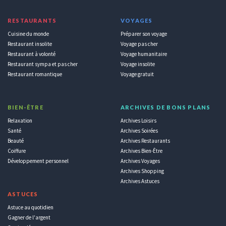
RESTAURANTS
VOYAGES
Cuisine du monde
Préparer son voyage
Restaurant insolite
Voyage pas cher
Restaurant à volonté
Voyage humanitaire
Restaurant sympa et pas cher
Voyage insolite
Restaurant romantique
Voyage gratuit
BIEN-ÊTRE
ARCHIVES DE BONS PLANS
Relaxation
Archives Loisirs
Santé
Archives Soirées
Beauté
Archives Restaurants
Coiffure
Archives Bien-Être
Développement personnel
Archives Voyages
Archives Shopping
Archives Astuces
ASTUCES
Astuce au quotidien
Gagner de l'argent