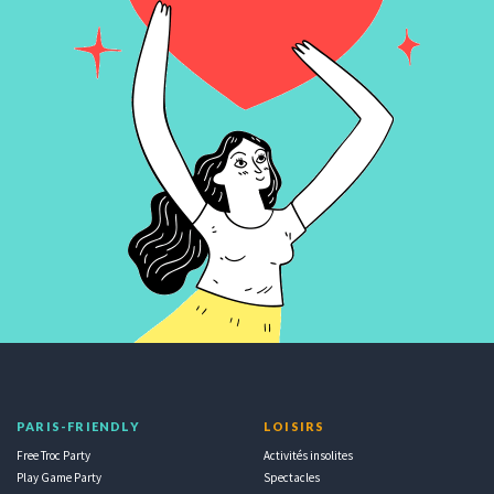
PARIS-FRIENDLY
LOISIRS
Free Troc Party
Activités insolites
Play Game Party
Spectacles