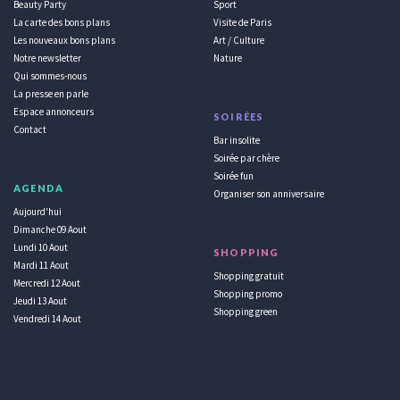
Beauty Party
Sport
La carte des bons plans
Visite de Paris
Les nouveaux bons plans
Art / Culture
Notre newsletter
Nature
Qui sommes-nous
La presse en parle
Espace annonceurs
SOIRÉES
Contact
Bar insolite
Soirée par chère
Soirée fun
AGENDA
Organiser son anniversaire
Aujourd'hui
Dimanche 09 Aout
Lundi 10 Aout
SHOPPING
Mardi 11 Aout
Shopping gratuit
Mercredi 12 Aout
Shopping promo
Jeudi 13 Aout
Shopping green
Vendredi 14 Aout