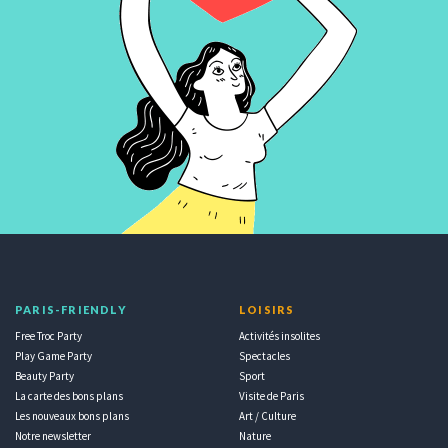
PARIS-FRIENDLY
LOISIRS
Free Troc Party
Activités insolites
Play Game Party
Spectacles
Beauty Party
Sport
La carte des bons plans
Visite de Paris
Les nouveaux bons plans
Art / Culture
Notre newsletter
Nature