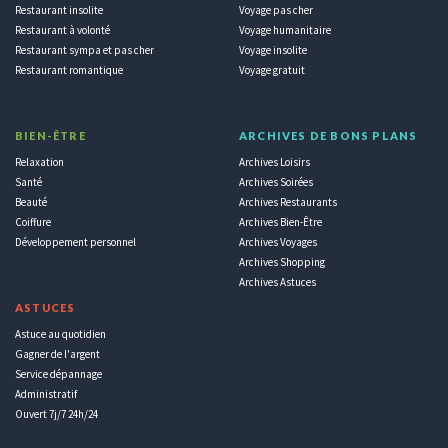
Restaurant insolite
Voyage pas cher
Restaurant à volonté
Voyage humanitaire
Restaurant sympa et pas cher
Voyage insolite
Restaurant romantique
Voyage gratuit
BIEN-ÊTRE
ARCHIVES DE BONS PLANS
Relaxation
Archives Loisirs
Santé
Archives Soirées
Beauté
Archives Restaurants
Coiffure
Archives Bien-Être
Développement personnel
Archives Voyages
Archives Shopping
Archives Astuces
ASTUCES
Astuce au quotidien
Gagner de l'argent
Service dépannage
Administratif
Ouvert 7j/7 24h/24