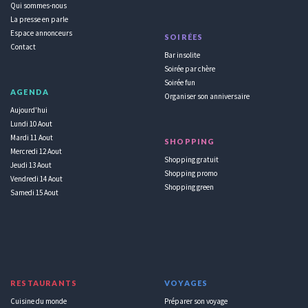
Qui sommes-nous
La presse en parle
Espace annonceurs
SOIRÉES
Contact
Bar insolite
Soirée par chère
Soirée fun
AGENDA
Organiser son anniversaire
Aujourd'hui
Lundi 10 Aout
Mardi 11 Aout
SHOPPING
Mercredi 12 Aout
Shopping gratuit
Jeudi 13 Aout
Shopping promo
Vendredi 14 Aout
Shopping green
Samedi 15 Aout
RESTAURANTS
VOYAGES
Cuisine du monde
Préparer son voyage