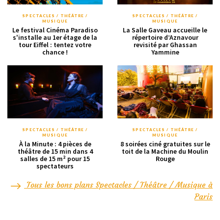
SPECTACLES / THÉÂTRE /
SPECTACLES / THÉÂTRE /
MUSIQUE
MUSIQUE
Le festival Cinéma Paradiso
La Salle Gaveau accueille le
s'installe au 1er étage de la
répertoire d’Aznavour
tour Eiffel : tentez votre
revisité par Ghassan
chance !
Yammine
SPECTACLES / THÉÂTRE /
SPECTACLES / THÉÂTRE /
MUSIQUE
MUSIQUE
À la Minute : 4 pièces de
8 soirées ciné gratuites sur le
théâtre de 15 min dans 4
toit de la Machine du Moulin
salles de 15 m² pour 15
Rouge
spectateurs
Tous les bons plans Spectacles / Théâtre / Musique à
Paris