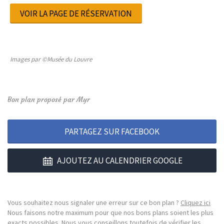
VOIR LA PAGE DE RÉSERVATION
Images par ©Musée du Louvre
Bon plan proposé par Myr
PARTAGEZ SUR FACEBOOK
AJOUTEZ AU CALENDRIER GOOGLE
Vous souhaitez nous signaler une erreur sur ce bon plan ?
Cliquez ici
Nous faisons notre maximum pour que nos bons plans soient les plus
exacts possibles. Nous vous conseillons toutefois de vérifier les