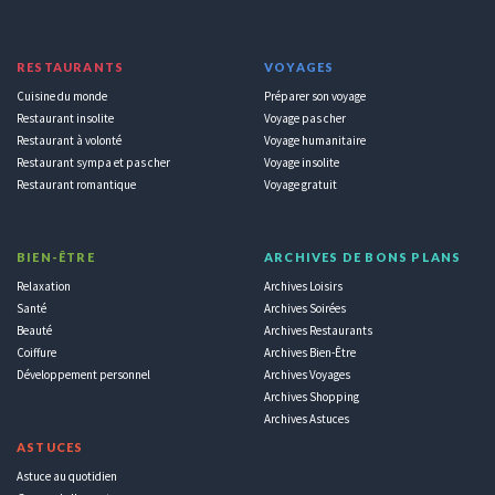
RESTAURANTS
VOYAGES
Cuisine du monde
Préparer son voyage
Restaurant insolite
Voyage pas cher
Restaurant à volonté
Voyage humanitaire
Restaurant sympa et pas cher
Voyage insolite
Restaurant romantique
Voyage gratuit
BIEN-ÊTRE
ARCHIVES DE BONS PLANS
Relaxation
Archives Loisirs
Santé
Archives Soirées
Beauté
Archives Restaurants
Coiffure
Archives Bien-Être
Développement personnel
Archives Voyages
Archives Shopping
Archives Astuces
ASTUCES
Astuce au quotidien