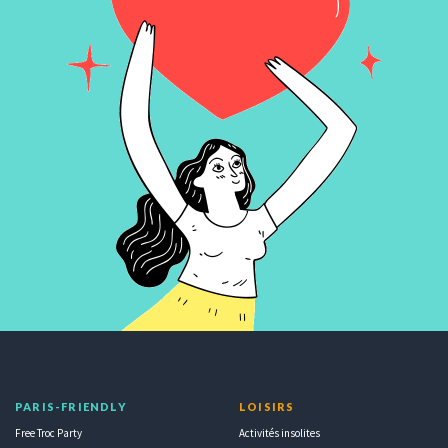
PARIS-FRIENDLY
LOISIRS
Free Troc Party
Activités insolites