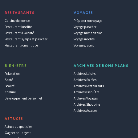
RESTAURANTS
VOYAGES
Cuisine du monde
Préparer son voyage
Restaurant insolite
Voyage pas cher
Restaurant à volonté
Voyage humanitaire
Restaurant sympa et pas cher
Voyage insolite
Restaurant romantique
Voyage gratuit
BIEN-ÊTRE
ARCHIVES DE BONS PLANS
Relaxation
Archives Loisirs
Santé
Archives Soirées
Beauté
Archives Restaurants
Coiffure
Archives Bien-Être
Développement personnel
Archives Voyages
Archives Shopping
Archives Astuces
ASTUCES
Astuce au quotidien
Gagner de l'argent