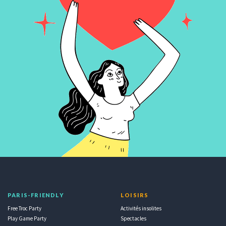
PARIS-FRIENDLY
LOISIRS
Free Troc Party
Activités insolites
Play Game Party
Spectacles