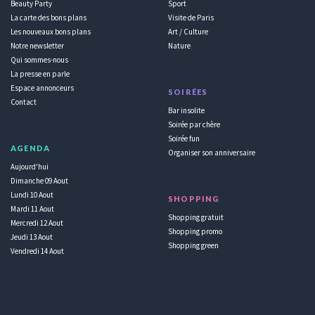
Beauty Party
Sport
La carte des bons plans
Visite de Paris
Les nouveaux bons plans
Art / Culture
Notre newsletter
Nature
Qui sommes-nous
La presse en parle
Espace annonceurs
SOIRÉES
Contact
Bar insolite
Soirée par chère
Soirée fun
AGENDA
Organiser son anniversaire
Aujourd'hui
Dimanche 09 Aout
Lundi 10 Aout
SHOPPING
Mardi 11 Aout
Shopping gratuit
Mercredi 12 Aout
Shopping promo
Jeudi 13 Aout
Shopping green
Vendredi 14 Aout