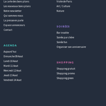
La carte des bons plans
Visite de Paris
Les nouveaux bons plans
Art / Culture
Notre newsletter
Nature
Qui sommes-nous
La presse en parle
Espace annonceurs
SOIRÉES
Contact
Bar insolite
Soirée par chère
Soirée fun
AGENDA
Organiser son anniversaire
Aujourd'hui
Dimanche 09 Aout
Lundi 10 Aout
SHOPPING
Mardi 11 Aout
Shopping gratuit
Mercredi 12 Aout
Shopping promo
Jeudi 13 Aout
Shopping green
Vendredi 14 Aout