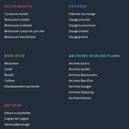
RESTAURANTS
VOYAGES
Cuisine du monde
Préparer son voyage
Restaurant insolite
Voyage pas cher
Restaurant à volonté
Voyage humanitaire
Restaurant sympa et pas cher
Voyage insolite
Restaurant romantique
Voyage gratuit
BIEN-ÊTRE
ARCHIVES DE BONS PLANS
Relaxation
Archives Loisirs
Santé
Archives Soirées
Beauté
Archives Restaurants
Coiffure
Archives Bien-Être
Développement personnel
Archives Voyages
Archives Shopping
Archives Astuces
ASTUCES
Astuce au quotidien
Gagner de l'argent
Service dépannage