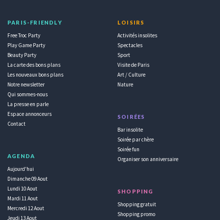
PARIS-FRIENDLY
LOISIRS
Free Troc Party
Activités insolites
Play Game Party
Spectacles
Beauty Party
Sport
La carte des bons plans
Visite de Paris
Les nouveaux bons plans
Art / Culture
Notre newsletter
Nature
Qui sommes-nous
La presse en parle
Espace annonceurs
SOIRÉES
Contact
Bar insolite
Soirée par chère
Soirée fun
AGENDA
Organiser son anniversaire
Aujourd'hui
Dimanche 09 Aout
Lundi 10 Aout
SHOPPING
Mardi 11 Aout
Shopping gratuit
Mercredi 12 Aout
Shopping promo
Jeudi 13 Aout