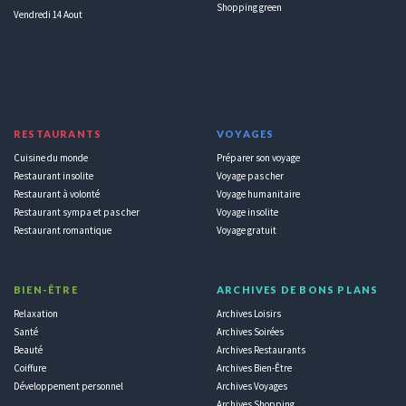
Shopping green
Vendredi 14 Aout
RESTAURANTS
VOYAGES
Cuisine du monde
Préparer son voyage
Restaurant insolite
Voyage pas cher
Restaurant à volonté
Voyage humanitaire
Restaurant sympa et pas cher
Voyage insolite
Restaurant romantique
Voyage gratuit
BIEN-ÊTRE
ARCHIVES DE BONS PLANS
Relaxation
Archives Loisirs
Santé
Archives Soirées
Beauté
Archives Restaurants
Coiffure
Archives Bien-Être
Développement personnel
Archives Voyages
Archives Shopping