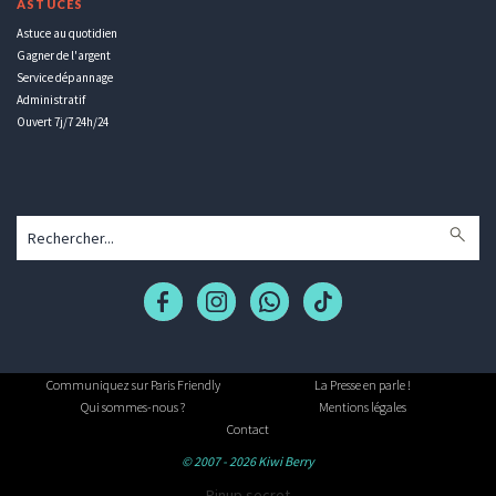
ASTUCES
Astuce au quotidien
Gagner de l'argent
Service dépannage
Administratif
Ouvert 7j/7 24h/24
Communiquez sur Paris Friendly
La Presse en parle !
Qui sommes-nous ?
Mentions légales
Contact
© 2007 - 2026 Kiwi Berry
Pinup secret