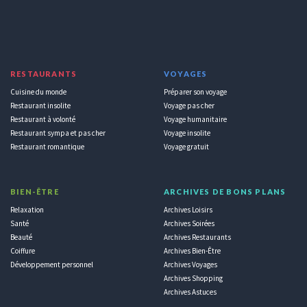
RESTAURANTS
VOYAGES
Cuisine du monde
Préparer son voyage
Restaurant insolite
Voyage pas cher
Restaurant à volonté
Voyage humanitaire
Restaurant sympa et pas cher
Voyage insolite
Restaurant romantique
Voyage gratuit
BIEN-ÊTRE
ARCHIVES DE BONS PLANS
Relaxation
Archives Loisirs
Santé
Archives Soirées
Beauté
Archives Restaurants
Coiffure
Archives Bien-Être
Développement personnel
Archives Voyages
Archives Shopping
Archives Astuces