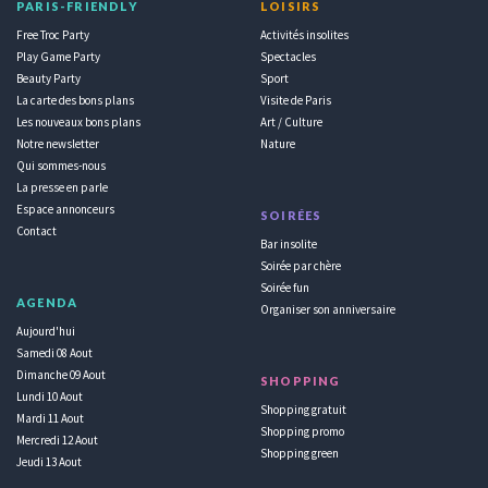
PARIS-FRIENDLY
LOISIRS
Free Troc Party
Activités insolites
Play Game Party
Spectacles
Beauty Party
Sport
La carte des bons plans
Visite de Paris
Les nouveaux bons plans
Art / Culture
Notre newsletter
Nature
Qui sommes-nous
La presse en parle
Espace annonceurs
SOIRÉES
Contact
Bar insolite
Soirée par chère
Soirée fun
AGENDA
Organiser son anniversaire
Aujourd'hui
Samedi 08 Aout
Dimanche 09 Aout
SHOPPING
Lundi 10 Aout
Shopping gratuit
Mardi 11 Aout
Shopping promo
Mercredi 12 Aout
Shopping green
Jeudi 13 Aout