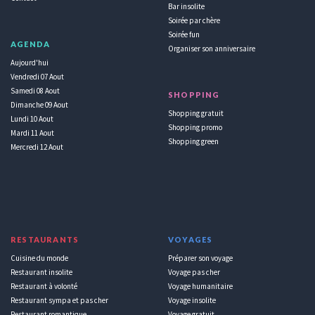
Bar insolite
Soirée par chère
Soirée fun
AGENDA
Organiser son anniversaire
Aujourd'hui
Vendredi 07 Aout
Samedi 08 Aout
SHOPPING
Dimanche 09 Aout
Shopping gratuit
Lundi 10 Aout
Shopping promo
Mardi 11 Aout
Shopping green
Mercredi 12 Aout
RESTAURANTS
VOYAGES
Cuisine du monde
Préparer son voyage
Restaurant insolite
Voyage pas cher
Restaurant à volonté
Voyage humanitaire
Restaurant sympa et pas cher
Voyage insolite
Restaurant romantique
Voyage gratuit