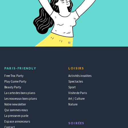
PARIS-FRIENDLY
LOISIRS
Free Troc Party
Activités insolites
Play Game Party
Spectacles
Beauty Party
Sport
La carte des bons plans
Visite de Paris
Les nouveaux bons plans
Art / Culture
Notre newsletter
Nature
Qui sommes-nous
La presse en parle
Espace annonceurs
SOIRÉES
Contact