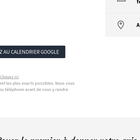
f
A
Z AU CALENDRIER GOOGLE
Cliquez ici
nt les plus exacts possibles. Nous vous
l ou téléphone avant de vous y rendre.