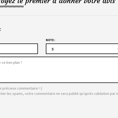
Soyez le premier à donner votre avis 
:
NOTE :
5
e précieux commentaire ! :)
viter les spams, votre commentaire ne sera publié qu’après validation par 