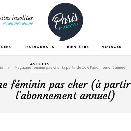
ites insolites
IRÉES
RESTAURANTS
BIEN-ÊTRE
VOYAGES
ASTUCES
mo
Magazine féminin pas cher (à partir de 10 € l'abonnement annuel)
e féminin pas cher (à partir
l'abonnement annuel)