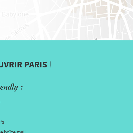
UVRIR PARIS
!
endly :
s
fs
e boîte mail