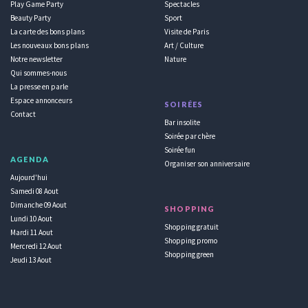
Play Game Party
Spectacles
Beauty Party
Sport
La carte des bons plans
Visite de Paris
Les nouveaux bons plans
Art / Culture
Notre newsletter
Nature
Qui sommes-nous
La presse en parle
Espace annonceurs
SOIRÉES
Contact
Bar insolite
Soirée par chère
Soirée fun
AGENDA
Organiser son anniversaire
Aujourd'hui
Samedi 08 Aout
Dimanche 09 Aout
SHOPPING
Lundi 10 Aout
Shopping gratuit
Mardi 11 Aout
Shopping promo
Mercredi 12 Aout
Shopping green
Jeudi 13 Aout