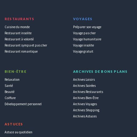
RESTAURANTS
VOYAGES
Cuisine du monde
Préparer son voyage
Restaurant insolite
Voyage pas cher
Restaurant à volonté
Voyage humanitaire
Restaurant sympa et pas cher
Voyage insolite
Restaurant romantique
Voyage gratuit
BIEN-ÊTRE
ARCHIVES DE BONS PLANS
Relaxation
Archives Loisirs
Santé
Archives Soirées
Beauté
Archives Restaurants
Coiffure
Archives Bien-Être
Développement personnel
Archives Voyages
Archives Shopping
Archives Astuces
ASTUCES
Astuce au quotidien