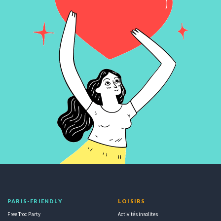
PARIS-FRIENDLY
LOISIRS
Free Troc Party
Activités insolites