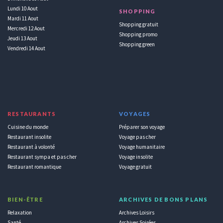
Lundi 10 Aout
SHOPPING
Mardi 11 Aout
Shopping gratuit
Mercredi 12 Aout
Shopping promo
Jeudi 13 Aout
Shopping green
Vendredi 14 Aout
RESTAURANTS
VOYAGES
Cuisine du monde
Préparer son voyage
Restaurant insolite
Voyage pas cher
Restaurant à volonté
Voyage humanitaire
Restaurant sympa et pas cher
Voyage insolite
Restaurant romantique
Voyage gratuit
BIEN-ÊTRE
ARCHIVES DE BONS PLANS
Relaxation
Archives Loisirs
Santé
Archives Soirées