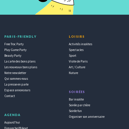
PARIS-FRIENDLY
LOISIRS
Free Troc Party
Activités insolites
Play Game Party
Spectacles
Beauty Party
Sport
La carte des bons plans
Visite de Paris
Les nouveaux bons plans
Art / Culture
Notre newsletter
Nature
Qui sommes-nous
La presse en parle
Espace annonceurs
SOIRÉES
Contact
Bar insolite
Soirée par chère
Soirée fun
AGENDA
Organiser son anniversaire
Aujourd'hui
Dimanche 09 Aout