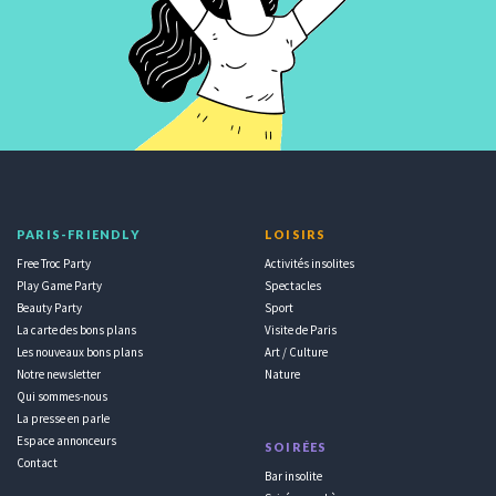
PARIS-FRIENDLY
LOISIRS
Free Troc Party
Activités insolites
Play Game Party
Spectacles
Beauty Party
Sport
La carte des bons plans
Visite de Paris
Les nouveaux bons plans
Art / Culture
Notre newsletter
Nature
Qui sommes-nous
La presse en parle
Espace annonceurs
SOIRÉES
Contact
Bar insolite