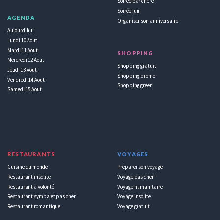
Soirée par chère
Soirée fun
AGENDA
Organiser son anniversaire
Aujourd'hui
Lundi 10 Aout
Mardi 11 Aout
SHOPPING
Mercredi 12 Aout
Shopping gratuit
Jeudi 13 Aout
Shopping promo
Vendredi 14 Aout
Shopping green
Samedi 15 Aout
RESTAURANTS
VOYAGES
Cuisine du monde
Préparer son voyage
Restaurant insolite
Voyage pas cher
Restaurant à volonté
Voyage humanitaire
Restaurant sympa et pas cher
Voyage insolite
Restaurant romantique
Voyage gratuit