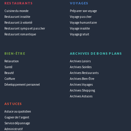
RESTAURANTS
VOYAGES
Cuisine du monde
Préparer son voyage
Restaurant insolite
Voyage pas cher
Restaurant à volonté
Voyage humanitaire
Restaurant sympa et pas cher
Voyage insolite
Restaurant romantique
Voyage gratuit
BIEN-ÊTRE
ARCHIVES DE BONS PLANS
Relaxation
Archives Loisirs
Santé
Archives Soirées
Beauté
Archives Restaurants
Coiffure
Archives Bien-Être
Développement personnel
Archives Voyages
Archives Shopping
Archives Astuces
ASTUCES
Astuce au quotidien
Gagner de l'argent
Service dépannage
Administratif