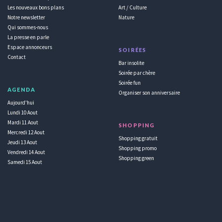
Les nouveaux bons plans
Art / Culture
Notre newsletter
Nature
Qui sommes-nous
La presse en parle
Espace annonceurs
SOIRÉES
Contact
Bar insolite
Soirée par chère
Soirée fun
AGENDA
Organiser son anniversaire
Aujourd'hui
Lundi 10 Aout
Mardi 11 Aout
SHOPPING
Mercredi 12 Aout
Shopping gratuit
Jeudi 13 Aout
Shopping promo
Vendredi 14 Aout
Shopping green
Samedi 15 Aout