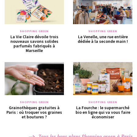
SHOPPING GREEN
SHOPPING GREEN
La Vie Claire dévoile trois
La Venelle, une rue entière
nouveaux savons solides
dédiée à la seconde main !
parfumés fabriqués à
Marseille
SHOPPING GREEN
SHOPPING GREEN
Grainothèques gratuites à
La Fourche : le supermarché
Paris : où troquer vos graines
bio en ligne qui va vous faire
et boutures ?
économiser
Tous les bons plans Shopping green à Paris