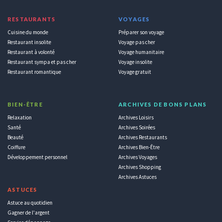
RESTAURANTS
VOYAGES
Cuisine du monde
Préparer son voyage
Restaurant insolite
Voyage pas cher
Restaurant à volonté
Voyage humanitaire
Restaurant sympa et pas cher
Voyage insolite
Restaurant romantique
Voyage gratuit
BIEN-ÊTRE
ARCHIVES DE BONS PLANS
Relaxation
Archives Loisirs
Santé
Archives Soirées
Beauté
Archives Restaurants
Coiffure
Archives Bien-Être
Développement personnel
Archives Voyages
Archives Shopping
Archives Astuces
ASTUCES
Astuce au quotidien
Gagner de l'argent