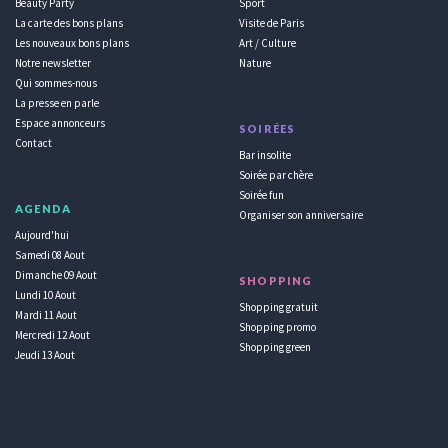
Beauty Party
Sport
La carte des bons plans
Visite de Paris
Les nouveaux bons plans
Art / Culture
Notre newsletter
Nature
Qui sommes-nous
La presse en parle
Espace annonceurs
SOIRÉES
Contact
Bar insolite
Soirée par chère
Soirée fun
AGENDA
Organiser son anniversaire
Aujourd'hui
Samedi 08 Aout
Dimanche 09 Aout
SHOPPING
Lundi 10 Aout
Shopping gratuit
Mardi 11 Aout
Shopping promo
Mercredi 12 Aout
Shopping green
Jeudi 13 Aout