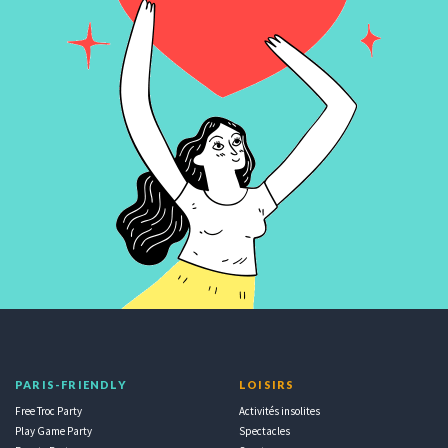
PARIS-FRIENDLY
LOISIRS
Free Troc Party
Activités insolites
Play Game Party
Spectacles