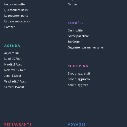
Notre newsletter
Nature
Qui sommes-nous
La presse en parle
Espace annonceurs
SOIRÉES
Contact
Bar insolite
Soirée par chère
Soirée fun
AGENDA
Organiser son anniversaire
Aujourd'hui
Lundi 10 Aout
Mardi 11 Aout
SHOPPING
Mercredi 12 Aout
Shopping gratuit
Jeudi 13 Aout
Shopping promo
Vendredi 14 Aout
Shopping green
Samedi 15 Aout
RESTAURANTS
VOYAGES