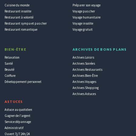
Cuisine du monde
Préparer son voyage
Restaurant insolite
Voyage pas cher
Restaurant à volonté
Voyage humanitaire
Restaurant sympa et pas cher
Voyage insolite
Restaurant romantique
Voyage gratuit
BIEN-ÊTRE
ARCHIVES DE BONS PLANS
Relaxation
Archives Loisirs
Santé
Archives Soirées
Beauté
Archives Restaurants
Coiffure
Archives Bien-Être
Développement personnel
Archives Voyages
Archives Shopping
Archives Astuces
ASTUCES
Astuce au quotidien
Gagner de l'argent
Service dépannage
Administratif
Ouvert 7j/7 24h/24