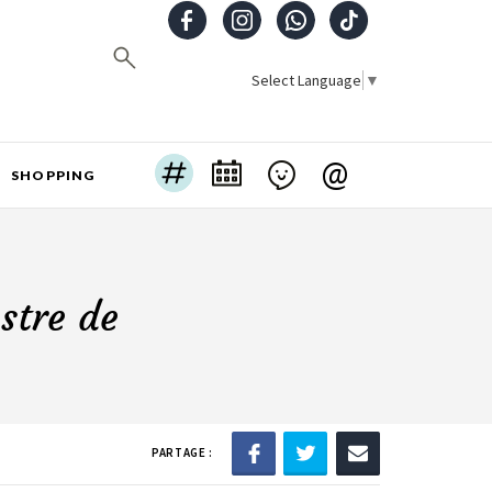
Select Language
▼
@
SHOPPING
stre de
PARTAGE :