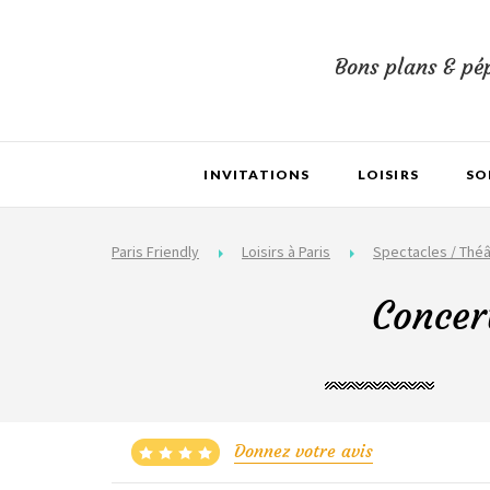
Bons plans & pép
INVITATIONS
LOISIRS
SO
Paris Friendly
Loisirs à Paris
Spectacles / Théâ
Concer
Donnez votre avis