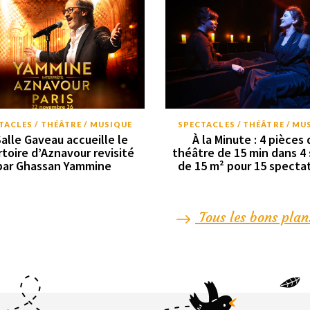
TACLES / THÉÂTRE / MUSIQUE
SPECTACLES / THÉÂTRE / MU
Salle Gaveau accueille le
À la Minute : 4 pièces 
rtoire d’Aznavour revisité
théâtre de 15 min dans 4 
par Ghassan Yammine
de 15 m² pour 15 specta
Tous les bons plan