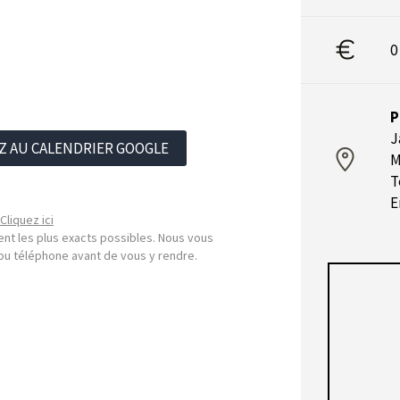
0
P
J
Z AU CALENDRIER GOOGLE
M
T
E
Cliquez ici
nt les plus exacts possibles. Nous vous
l ou téléphone avant de vous y rendre.