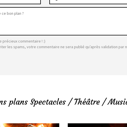
e précieux commentaire ! :)
viter les spams, votre commentaire ne sera publié qu’après validation par 
ns plans Spectacles / Théâtre / Musi