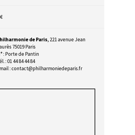
 €
hilharmonie de Paris
,
221 avenue Jean
aurès 75019 Paris
° : Porte de Pantin
él. : 01 44 84 44 84
mail :
contact@philharmoniedeparis.fr