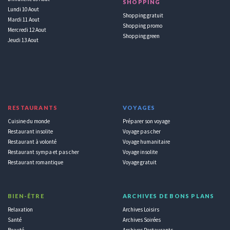
SHOPPING
Lundi 10 Aout
Shopping gratuit
Mardi 11 Aout
Shopping promo
Mercredi 12 Aout
Shopping green
Jeudi 13 Aout
RESTAURANTS
VOYAGES
Cuisine du monde
Préparer son voyage
Restaurant insolite
Voyage pas cher
Restaurant à volonté
Voyage humanitaire
Restaurant sympa et pas cher
Voyage insolite
Restaurant romantique
Voyage gratuit
BIEN-ÊTRE
ARCHIVES DE BONS PLANS
Relaxation
Archives Loisirs
Santé
Archives Soirées
Beauté
Archives Restaurants