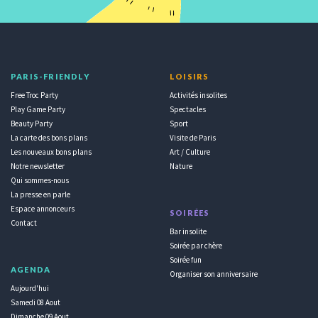
PARIS-FRIENDLY
LOISIRS
Free Troc Party
Activités insolites
Play Game Party
Spectacles
Beauty Party
Sport
La carte des bons plans
Visite de Paris
Les nouveaux bons plans
Art / Culture
Notre newsletter
Nature
Qui sommes-nous
La presse en parle
Espace annonceurs
SOIRÉES
Contact
Bar insolite
Soirée par chère
Soirée fun
AGENDA
Organiser son anniversaire
Aujourd'hui
Samedi 08 Aout
Dimanche 09 Aout