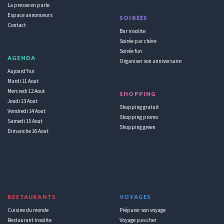
La presse en parle
Espace annonceurs
SOIRÉES
Contact
Bar insolite
Soirée par chère
Soirée fun
AGENDA
Organiser son anniversaire
Aujourd'hui
Mardi 11 Aout
Mercredi 12 Aout
SHOPPING
Jeudi 13 Aout
Shopping gratuit
Vendredi 14 Aout
Shopping promo
Samedi 15 Aout
Shopping green
Dimanche 16 Aout
RESTAURANTS
VOYAGES
Cuisine du monde
Préparer son voyage
Restaurant insolite
Voyage pas cher