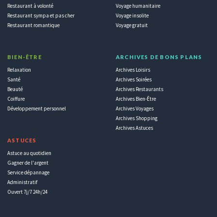
Restaurant à volonté
Voyage humanitaire
Restaurant sympa et pas cher
Voyage insolite
Restaurant romantique
Voyage gratuit
BIEN-ÊTRE
ARCHIVES DE BONS PLANS
Relaxation
Archives Loisirs
Santé
Archives Soirées
Beauté
Archives Restaurants
Coiffure
Archives Bien-Être
Développement personnel
Archives Voyages
Archives Shopping
Archives Astuces
ASTUCES
Astuce au quotidien
Gagner de l'argent
Service dépannage
Administratif
Ouvert 7j/7 24h/24