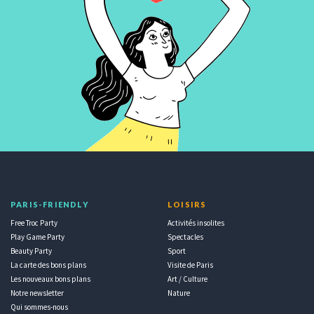
PARIS-FRIENDLY
LOISIRS
Free Troc Party
Activités insolites
Play Game Party
Spectacles
Beauty Party
Sport
La carte des bons plans
Visite de Paris
Les nouveaux bons plans
Art / Culture
Notre newsletter
Nature
Qui sommes-nous