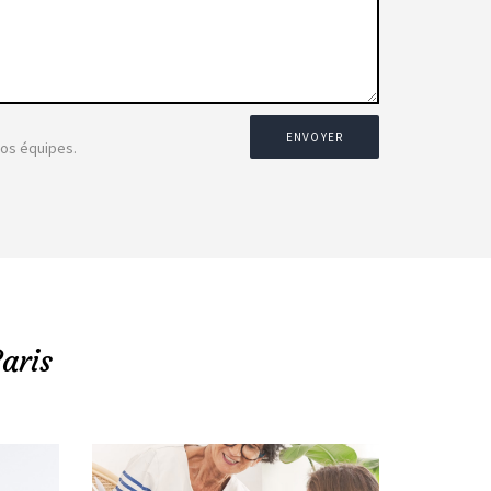
ENVOYER
nos équipes.
aris