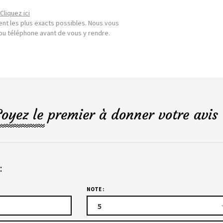
Cliquez ici
nt les plus exacts possibles. Nous vous
l ou téléphone avant de vous y rendre.
Soyez le premier à donner votre avis 
:
NOTE :
5