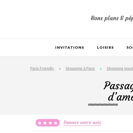
Bons plans & pép
INVITATIONS
LOISIRS
SO
Paris Friendly
Shopping à Paris
Shopping insol
Passag
d’amo
Donnez votre avis