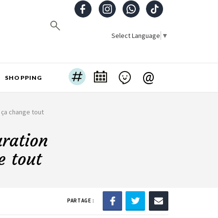
Select Language
▼
@
SHOPPING
t ça change tout
aration
e tout
PARTAGE :