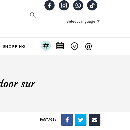
Select Language
▼
@
SHOPPING
door sur
PARTAGE :