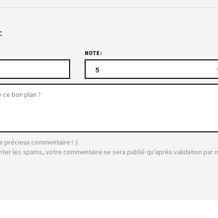
:
NOTE :
5
e précieux commentaire ! :)
viter les spams, votre commentaire ne sera publié qu’après validation par 