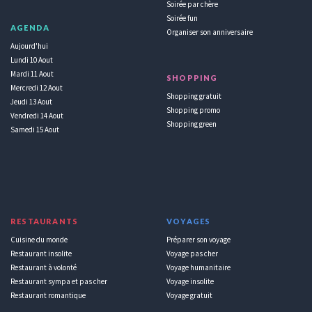
Soirée par chère
Soirée fun
AGENDA
Organiser son anniversaire
Aujourd'hui
Lundi 10 Aout
Mardi 11 Aout
SHOPPING
Mercredi 12 Aout
Shopping gratuit
Jeudi 13 Aout
Shopping promo
Vendredi 14 Aout
Shopping green
Samedi 15 Aout
RESTAURANTS
VOYAGES
Cuisine du monde
Préparer son voyage
Restaurant insolite
Voyage pas cher
Restaurant à volonté
Voyage humanitaire
Restaurant sympa et pas cher
Voyage insolite
Restaurant romantique
Voyage gratuit