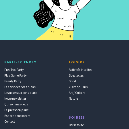
PARIS-FRIENDLY
LOISIRS
Free Troc Party
Activités insolites
Play Game Party
Spectacles
Beauty Party
Sport
La carte des bons plans
Visite de Paris
Les nouveaux bons plans
Art / Culture
Notre newsletter
Nature
Qui sommes-nous
La presse en parle
Espace annonceurs
SOIRÉES
Contact
Bar insolite