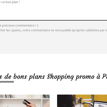
e précieux commentaire ! :)
viter les spams, votre commentaire ne sera publié qu’après validation par 
s de bons plans Shopping promo à P