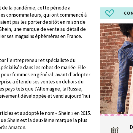
rt de la pandémie, cette période a
 des consommateurs, qui ont commencé à
ient pas les porter de sitôt en raison de
 Shein, une marque de vente au détail de
lier ses magasins éphémères en France.
ar l'entrepreneur et spécialiste du
pécialisée dans les robes de mariée. Elle
s pour femmes en général, avant d'adopter
reprise a étendu ses ventes en dehors du
 pays tels que l'Allemagne, la Russie,
gressivement développée et vend aujourd'hui
icles et a adopté le nom « Shein » en 2015.
que Shein est la deuxième marque la plus
D
près Amazon.