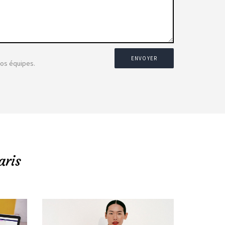
ENVOYER
nos équipes.
aris