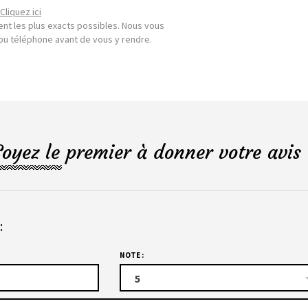
Cliquez ici
nt les plus exacts possibles. Nous vous
l ou téléphone avant de vous y rendre.
Soyez le premier à donner votre avis 
:
NOTE :
5