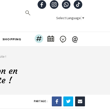
Select Language
▼
@
SHOPPING
ite !
on en
te !
PARTAGE :