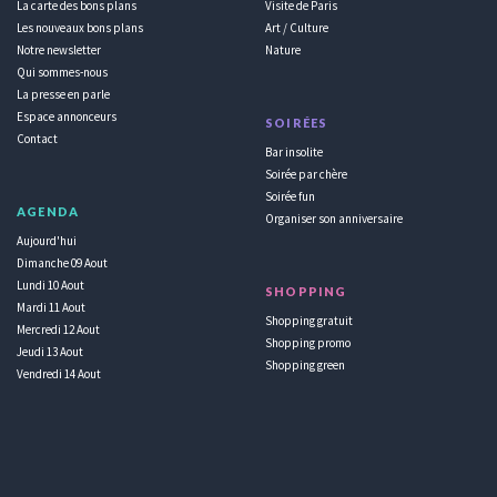
La carte des bons plans
Visite de Paris
Les nouveaux bons plans
Art / Culture
Notre newsletter
Nature
Qui sommes-nous
La presse en parle
Espace annonceurs
SOIRÉES
Contact
Bar insolite
Soirée par chère
Soirée fun
AGENDA
Organiser son anniversaire
Aujourd'hui
Dimanche 09 Aout
Lundi 10 Aout
SHOPPING
Mardi 11 Aout
Shopping gratuit
Mercredi 12 Aout
Shopping promo
Jeudi 13 Aout
Shopping green
Vendredi 14 Aout