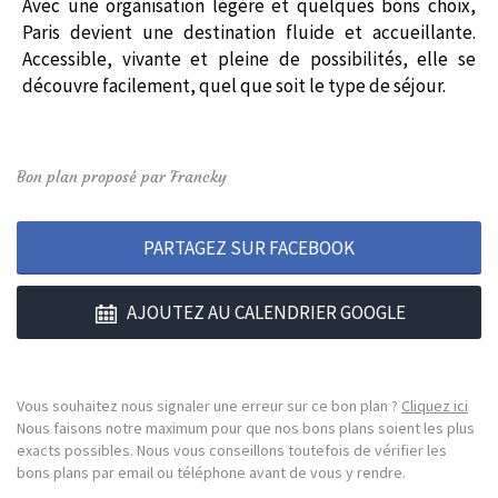
Avec une organisation légère et quelques bons choix,
Paris devient une destination fluide et accueillante.
Accessible, vivante et pleine de possibilités, elle se
découvre facilement, quel que soit le type de séjour.
Bon plan proposé par Francky
PARTAGEZ SUR FACEBOOK
AJOUTEZ AU CALENDRIER GOOGLE
Vous souhaitez nous signaler une erreur sur ce bon plan ?
Cliquez ici
Nous faisons notre maximum pour que nos bons plans soient les plus
exacts possibles. Nous vous conseillons toutefois de vérifier les
bons plans par email ou téléphone avant de vous y rendre.