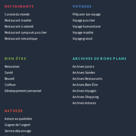
RESTAURANTS
VOYAGES
Cuisine du monde
Préparer son voyage
Restaurant insolite
Voyage pas cher
Restaurant à volonté
Voyage humanitaire
Restaurant sympa et pas cher
Voyage insolite
Restaurant romantique
Voyage gratuit
BIEN-ÊTRE
ARCHIVES DE BONS PLANS
Relaxation
Archives Loisirs
Santé
Archives Soirées
Beauté
Archives Restaurants
Coiffure
Archives Bien-Être
Développement personnel
Archives Voyages
Archives Shopping
Archives Astuces
ASTUCES
Astuce au quotidien
Gagner de l'argent
Service dépannage