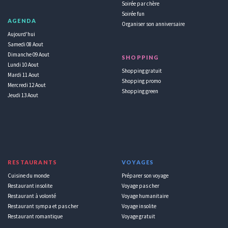
Soirée par chère
Soirée fun
AGENDA
Organiser son anniversaire
Aujourd'hui
Samedi 08 Aout
Dimanche 09 Aout
SHOPPING
Lundi 10 Aout
Shopping gratuit
Mardi 11 Aout
Shopping promo
Mercredi 12 Aout
Shopping green
Jeudi 13 Aout
RESTAURANTS
VOYAGES
Cuisine du monde
Préparer son voyage
Restaurant insolite
Voyage pas cher
Restaurant à volonté
Voyage humanitaire
Restaurant sympa et pas cher
Voyage insolite
Restaurant romantique
Voyage gratuit