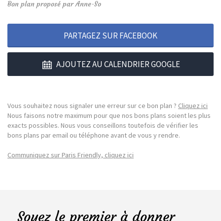
Bon plan proposé par Anne-So
PARTAGEZ SUR FACEBOOK
AJOUTEZ AU CALENDRIER GOOGLE
Vous souhaitez nous signaler une erreur sur ce bon plan ?
Cliquez ici
Nous faisons notre maximum pour que nos bons plans soient les plus
exacts possibles. Nous vous conseillons toutefois de vérifier les
bons plans par email ou téléphone avant de vous y rendre.
Communiquez sur Paris Friendly, cliquez ici
Soyez le premier à donner