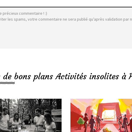
e précieux commentaire ! :)
viter les spams, votre commentaire ne sera publié qu’après validation par 
 de bons plans Activités insolites à 