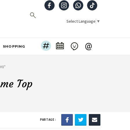
Select Language
▼
@
SHOPPING
s#8"
hème Top
PARTAGE :