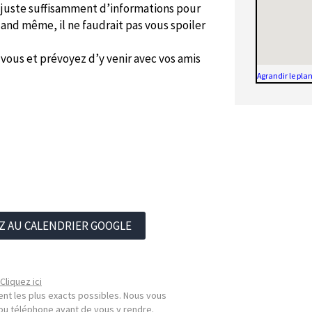
z juste suffisamment d’informations pour
and même, il ne faudrait pas vous spoiler
e vous et prévoyez d’y venir avec vos amis
Agrandir le pla
Z AU CALENDRIER GOOGLE
Cliquez ici
nt les plus exacts possibles. Nous vous
l ou téléphone avant de vous y rendre.