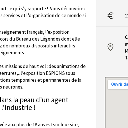
out ce qui s’y rapporte !
Vous découvrirez
s services et l’organisation de ce monde si
1
nseignement français, l’exposition
C
cors du Bureau des Légendes dont elle
a
z de nombreux dispositifs interactifs
M
nseignements.
T
es missions de haut vol : des animations de
errures,...
l’exposition ESPIONS sous
itions temporaires et permanentes de la
os neurones.
 dans la peau d’un agent
l'industrie !
vée aux plus de 18 ans
est sur leur site,