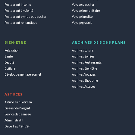
Restaurant insolite
Voyage pas cher
Restaurant à volonté
Voyage humanitaire
Restaurant sympa et pas cher
Voyage insolite
Restaurant romantique
Voyage gratuit
BIEN-ÊTRE
ARCHIVES DE BONS PLANS
Relaxation
Archives Loisirs
Santé
Archives Soirées
Beauté
Archives Restaurants
Coiffure
Archives Bien-Être
Développement personnel
Archives Voyages
Archives Shopping
Archives Astuces
ASTUCES
Astuce au quotidien
Gagner de l'argent
Service dépannage
Administratif
Ouvert 7j/7 24h/24