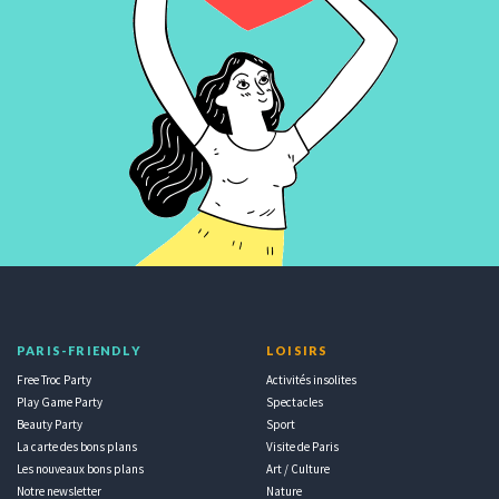
PARIS-FRIENDLY
LOISIRS
Free Troc Party
Activités insolites
Play Game Party
Spectacles
Beauty Party
Sport
La carte des bons plans
Visite de Paris
Les nouveaux bons plans
Art / Culture
Notre newsletter
Nature