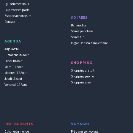
Qui sommes-nous
La presse en parle
Espace annonceurs
SOIRÉES
Contact
Bar insolite
Soirée par chère
Soirée fun
AGENDA
Organiser son anniversaire
Aujourd'hui
Dimanche 09 Aout
Lundi 10 Aout
SHOPPING
Mardi 11 Aout
Shopping gratuit
Mercredi 12 Aout
Shopping promo
Jeudi 13 Aout
Shopping green
Vendredi 14 Aout
RESTAURANTS
VOYAGES
Cuisine du monde
Préparer son voyage