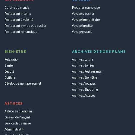
Cuisine du monde
Préparer son voyage
Restaurant insolite
Voyage pas cher
Restaurant à volonté
Voyage humanitaire
Restaurant sympa et pas cher
Voyage insolite
Restaurant romantique
Voyage gratuit
BIEN-ÊTRE
ARCHIVES DE BONS PLANS
Relaxation
Archives Loisirs
Santé
Archives Soirées
Beauté
Archives Restaurants
Coiffure
Archives Bien-Être
Développement personnel
Archives Voyages
Archives Shopping
Archives Astuces
ASTUCES
Astuce au quotidien
Gagner de l'argent
Service dépannage
Administratif