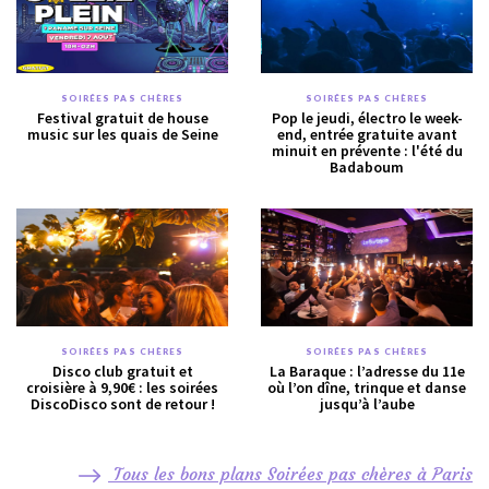
SOIRÉES PAS CHÈRES
SOIRÉES PAS CHÈRES
Festival gratuit de house
Pop le jeudi, électro le week-
music sur les quais de Seine
end, entrée gratuite avant
minuit en prévente : l'été du
Badaboum
SOIRÉES PAS CHÈRES
SOIRÉES PAS CHÈRES
Disco club gratuit et
La Baraque : l’adresse du 11e
croisière à 9,90€ : les soirées
où l’on dîne, trinque et danse
DiscoDisco sont de retour !
jusqu’à l’aube
Tous les bons plans Soirées pas chères à Paris