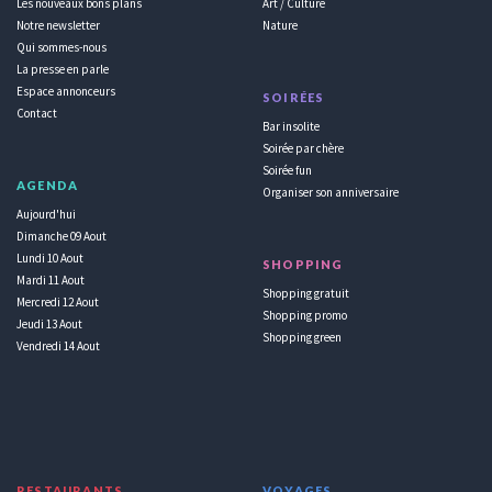
Les nouveaux bons plans
Art / Culture
Notre newsletter
Nature
Qui sommes-nous
La presse en parle
Espace annonceurs
SOIRÉES
Contact
Bar insolite
Soirée par chère
Soirée fun
AGENDA
Organiser son anniversaire
Aujourd'hui
Dimanche 09 Aout
Lundi 10 Aout
SHOPPING
Mardi 11 Aout
Shopping gratuit
Mercredi 12 Aout
Shopping promo
Jeudi 13 Aout
Shopping green
Vendredi 14 Aout
RESTAURANTS
VOYAGES