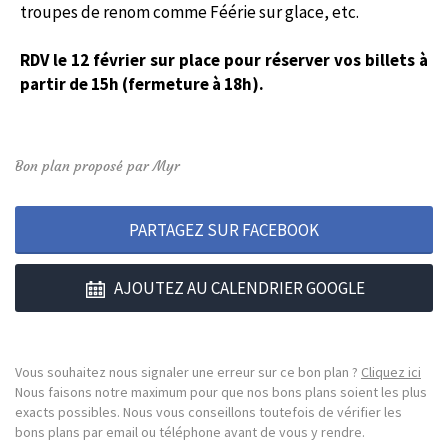
troupes de renom comme Féérie sur glace, etc.
RDV le 12 février sur place pour réserver vos billets à
partir de 15h (fermeture à 18h).
Bon plan proposé par Myr
PARTAGEZ SUR FACEBOOK
AJOUTEZ AU CALENDRIER GOOGLE
Vous souhaitez nous signaler une erreur sur ce bon plan ?
Cliquez ici
Nous faisons notre maximum pour que nos bons plans soient les plus
exacts possibles. Nous vous conseillons toutefois de vérifier les
bons plans par email ou téléphone avant de vous y rendre.