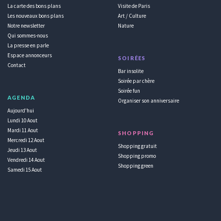
La carte des bons plans
Visite de Paris
Les nouveaux bons plans
Art / Culture
Notre newsletter
Nature
Qui sommes-nous
La presse en parle
Espace annonceurs
SOIRÉES
Contact
Bar insolite
Soirée par chère
Soirée fun
AGENDA
Organiser son anniversaire
Aujourd'hui
Lundi 10 Aout
Mardi 11 Aout
SHOPPING
Mercredi 12 Aout
Shopping gratuit
Jeudi 13 Aout
Shopping promo
Vendredi 14 Aout
Shopping green
Samedi 15 Aout