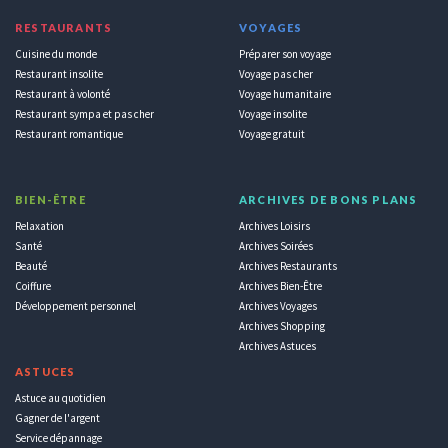
RESTAURANTS
VOYAGES
Cuisine du monde
Préparer son voyage
Restaurant insolite
Voyage pas cher
Restaurant à volonté
Voyage humanitaire
Restaurant sympa et pas cher
Voyage insolite
Restaurant romantique
Voyage gratuit
BIEN-ÊTRE
ARCHIVES DE BONS PLANS
Relaxation
Archives Loisirs
Santé
Archives Soirées
Beauté
Archives Restaurants
Coiffure
Archives Bien-Être
Développement personnel
Archives Voyages
Archives Shopping
Archives Astuces
ASTUCES
Astuce au quotidien
Gagner de l'argent
Service dépannage