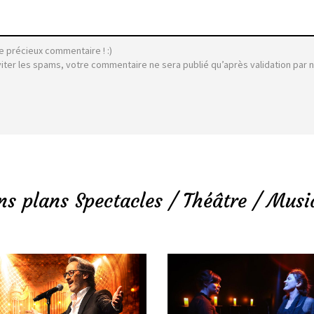
e précieux commentaire ! :)
viter les spams, votre commentaire ne sera publié qu’après validation par 
ns plans Spectacles / Théâtre / Musi