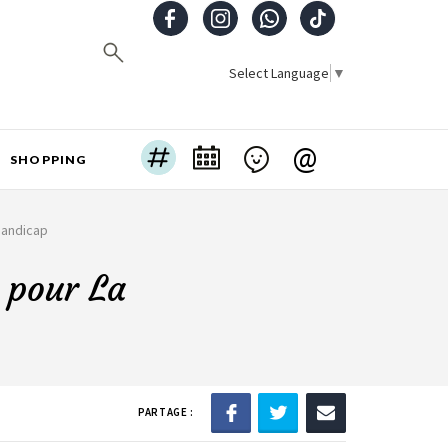
Select Language
▼
@
SHOPPING
Handicap
s pour La
PARTAGE :