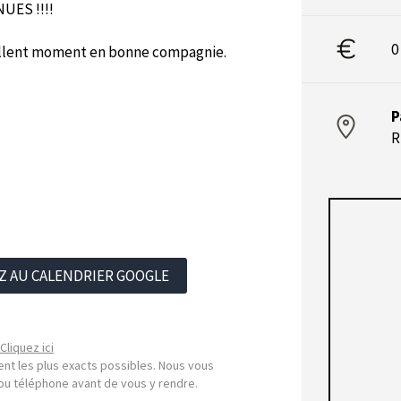
NUES !!!!
0
xcellent moment en bonne compagnie.
P
R
Z AU CALENDRIER GOOGLE
Cliquez ici
nt les plus exacts possibles. Nous vous
l ou téléphone avant de vous y rendre.