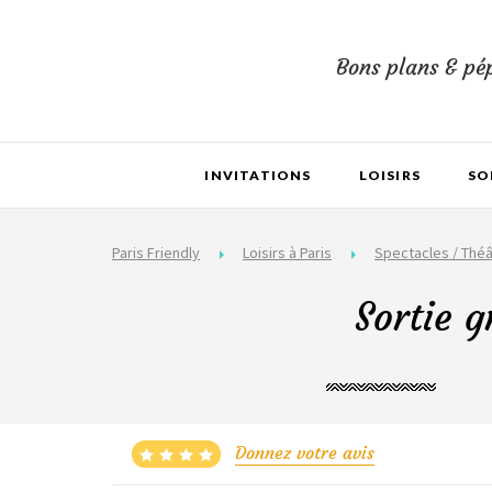
Bons plans & pép
INVITATIONS
LOISIRS
SO
Paris Friendly
Loisirs à Paris
Spectacles / Théâ
Sortie g
Donnez votre avis