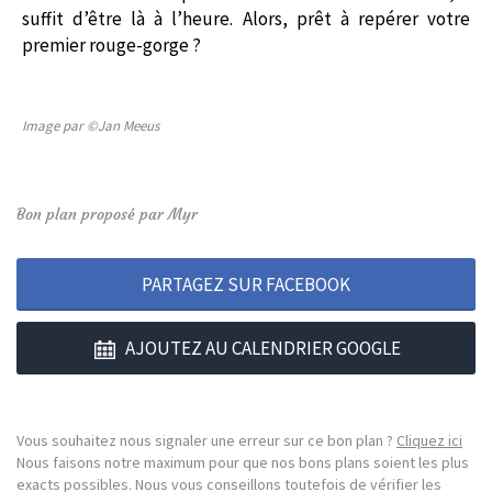
suffit d’être là à l’heure. Alors, prêt à repérer votre
premier rouge-gorge ?
Image par ©Jan Meeus
Bon plan proposé par Myr
PARTAGEZ SUR FACEBOOK
AJOUTEZ AU CALENDRIER GOOGLE
Vous souhaitez nous signaler une erreur sur ce bon plan ?
Cliquez ici
Nous faisons notre maximum pour que nos bons plans soient les plus
exacts possibles. Nous vous conseillons toutefois de vérifier les