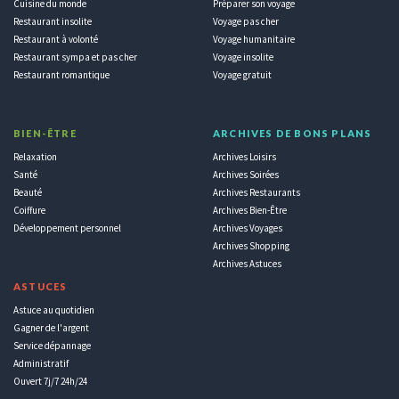
Cuisine du monde
Préparer son voyage
Restaurant insolite
Voyage pas cher
Restaurant à volonté
Voyage humanitaire
Restaurant sympa et pas cher
Voyage insolite
Restaurant romantique
Voyage gratuit
BIEN-ÊTRE
ARCHIVES DE BONS PLANS
Relaxation
Archives Loisirs
Santé
Archives Soirées
Beauté
Archives Restaurants
Coiffure
Archives Bien-Être
Développement personnel
Archives Voyages
Archives Shopping
Archives Astuces
ASTUCES
Astuce au quotidien
Gagner de l'argent
Service dépannage
Administratif
Ouvert 7j/7 24h/24