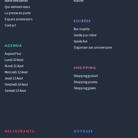
Notre newsletter
Nature
Qui sommes-nous
La presse en parle
Espace annonceurs
SOIRÉES
Contact
Bar insolite
Soirée par chère
Soirée fun
AGENDA
Organiser son anniversaire
Aujourd'hui
Lundi 10 Aout
Mardi 11 Aout
SHOPPING
Mercredi 12 Aout
Shopping gratuit
Jeudi 13 Aout
Shopping promo
Vendredi 14 Aout
Shopping green
Samedi 15 Aout
RESTAURANTS
VOYAGES