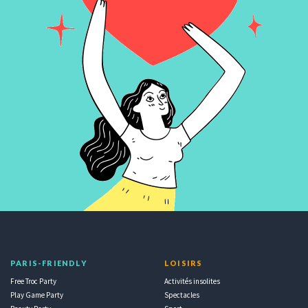
PARIS-FRIENDLY
LOISIRS
Free Troc Party
Activités insolites
Play Game Party
Spectacles