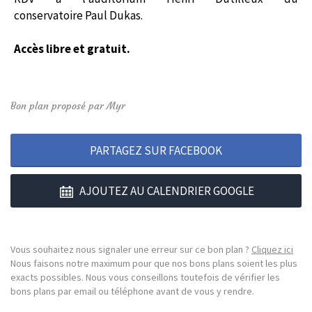
conservatoire Paul Dukas.
Accès libre et gratuit.
Bon plan proposé par Myr
PARTAGEZ SUR FACEBOOK
AJOUTEZ AU CALENDRIER GOOGLE
Vous souhaitez nous signaler une erreur sur ce bon plan ?
Cliquez ici
Nous faisons notre maximum pour que nos bons plans soient les plus
exacts possibles. Nous vous conseillons toutefois de vérifier les
bons plans par email ou téléphone avant de vous y rendre.