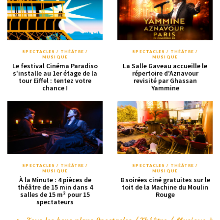
SPECTACLES / THÉÂTRE /
SPECTACLES / THÉÂTRE /
MUSIQUE
MUSIQUE
Le festival Cinéma Paradiso
La Salle Gaveau accueille le
s'installe au 1er étage de la
répertoire d’Aznavour
tour Eiffel : tentez votre
revisité par Ghassan
chance !
Yammine
SPECTACLES / THÉÂTRE /
SPECTACLES / THÉÂTRE /
MUSIQUE
MUSIQUE
À la Minute : 4 pièces de
8 soirées ciné gratuites sur le
théâtre de 15 min dans 4
toit de la Machine du Moulin
salles de 15 m² pour 15
Rouge
spectateurs