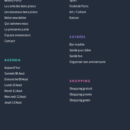
Beauty Party
Sport
La carte des bons plans
Visite de Paris
Les nouveaux bons plans
Art / Culture
Notre newsletter
Nature
Qui sommes-nous
La presse en parle
Espace annonceurs
SOIRÉES
Contact
Bar insolite
Soirée par chère
Soirée fun
AGENDA
Organiser son anniversaire
Aujourd'hui
Samedi 08 Aout
Dimanche 09 Aout
SHOPPING
Lundi 10 Aout
Shopping gratuit
Mardi 11 Aout
Shopping promo
Mercredi 12 Aout
Shopping green
Jeudi 13 Aout