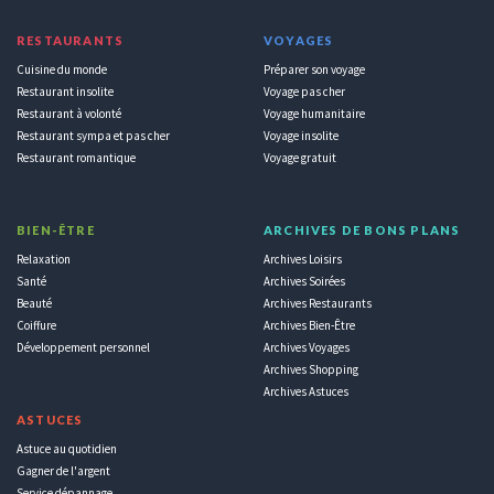
RESTAURANTS
VOYAGES
Cuisine du monde
Préparer son voyage
Restaurant insolite
Voyage pas cher
Restaurant à volonté
Voyage humanitaire
Restaurant sympa et pas cher
Voyage insolite
Restaurant romantique
Voyage gratuit
BIEN-ÊTRE
ARCHIVES DE BONS PLANS
Relaxation
Archives Loisirs
Santé
Archives Soirées
Beauté
Archives Restaurants
Coiffure
Archives Bien-Être
Développement personnel
Archives Voyages
Archives Shopping
Archives Astuces
ASTUCES
Astuce au quotidien
Gagner de l'argent
Service dépannage