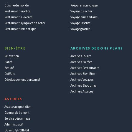
Cuisine du monde
Préparer son voyage
Restaurant insolite
Voyage pas cher
Restaurant à volonté
Voyage humanitaire
Restaurant sympa et pas cher
Voyage insolite
Restaurant romantique
Voyage gratuit
BIEN-ÊTRE
ARCHIVES DE BONS PLANS
Relaxation
Archives Loisirs
Santé
Archives Soirées
Beauté
Archives Restaurants
Coiffure
Archives Bien-Être
Développement personnel
Archives Voyages
Archives Shopping
Archives Astuces
ASTUCES
Astuce au quotidien
Gagner de l'argent
Service dépannage
Administratif
Ouvert 7j/7 24h/24