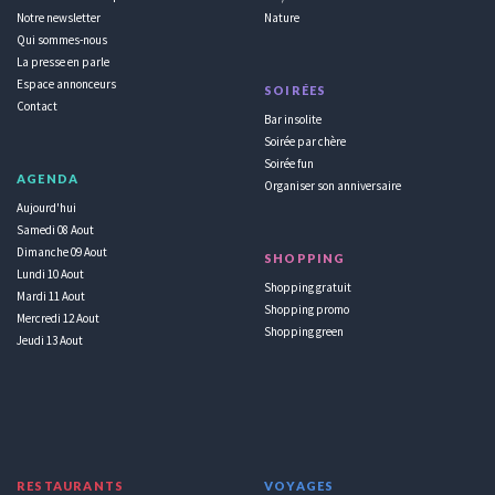
Notre newsletter
Nature
Qui sommes-nous
La presse en parle
Espace annonceurs
SOIRÉES
Contact
Bar insolite
Soirée par chère
Soirée fun
AGENDA
Organiser son anniversaire
Aujourd'hui
Samedi 08 Aout
Dimanche 09 Aout
SHOPPING
Lundi 10 Aout
Shopping gratuit
Mardi 11 Aout
Shopping promo
Mercredi 12 Aout
Shopping green
Jeudi 13 Aout
RESTAURANTS
VOYAGES