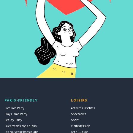
PARIS-FRIENDLY
LOISIRS
Free Troc Party
Activités insolites
Play Game Party
Spectacles
Beauty Party
Sport
La carte des bons plans
Visite de Paris
Les nouveaux bons plans
Art / Culture